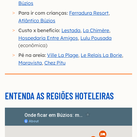
Búzios
Para ir com crianças:
Ferradura Resort
,
Atlântico Búzios
Custo x benefício:
Lestada
,
La Chimère
,
Hospedaria Entre Amigos
,
Lulu Pousada
(econômica)
Pé na areia:
Ville La Plage
,
Le Relais La Borie
,
Maravista
,
Chez Pitu
ENTENDA AS REGIÕES HOTELEIRAS