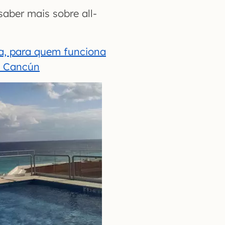
aber mais sobre all-
na, para quem funciona
em Cancún