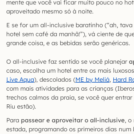
mente que você vai ficar muito pouco no hotel
aproveitado mesmo só à noite.
E se for um all-inclusive baratinho (“ah, ta
hotel sem café da manhã!”), vá ciente de qu
grande coisa, e as bebidas serão genéricas.
O all-inclusive faz sentido se você planejar
a
caso, escolha um hotel entre os mais luxosos
Live Aqua
), descolados (
ME by Meliá
,
Hard R
com mais atividades para as crianças (Ibero
trechos calmos da praia, se você quer entrar
Riu estão).
Para
passear e aproveitar o all-inclusive
, o
estada, programando os primeiros dias num h