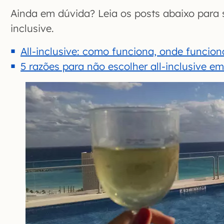
Ainda em dúvida? Leia os posts abaixo para s
inclusive.
All-inclusive: como funciona, onde funcio
5 razões para não escolher all-inclusive 