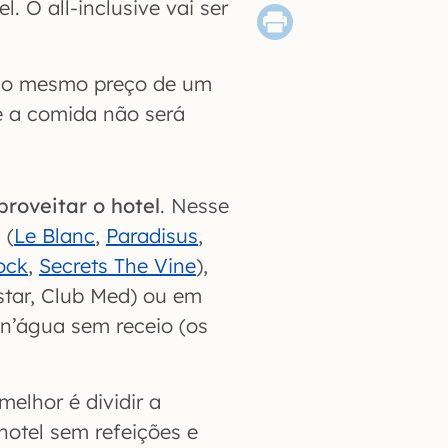
. O all-inclusive vai ser
va o mesmo preço de um
e a comida não será
proveitar o hotel
. Nesse
 (
Le Blanc
,
Paradisus
,
ock
,
Secrets The Vine
),
star, Club Med) ou em
 n’água sem receio (os
 melhor é dividir a
otel sem refeições e