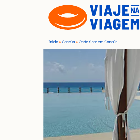
S
k
i
p
t
Início
»
Cancún
»
Onde ficar em Cancún
o
c
o
n
t
e
n
t