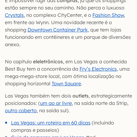
É impossível fugir das
compras
, já que os shoppings
estão sempre no seu caminho. Não perca o luxuoso
Crystals
, no complexo CityCenter, e o
Fashion Show
,
em frente ao Wynn. Uma novidade recente é o
shopping
Downtown Container Park
, que tem lojas
funcionando em contêineres e um parque de diversões
anexo.
No capítulo
eleletrônicos
, em Las Vegas a conhecida
Best Buy tem a concorrência da
Fry’s Electronics
, uma
mega-mega-store local, com ótima localização no
shopping horizontal
Town Square
.
Las Vegas também tem dois
outlets
, estrategicamente
posicionados: (
um ao ar livre
, na saída norte da Strip,
outro coberto
, na saída sul).
Las Vegas: um roteiro em 60 dicas
(incluindo
compras e passeios)