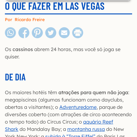
O QUE FAZER EM LAS VEGAS
Por
Ricardo Freire
Os
cassinos
abrem 24 horas, mas você só joga se
quiser.
DE DIA
Os maiores hotéis têm
atrações para quem não joga
:
megapiscinas (algumas funcionam como dayclubs,
abertas a visitantes); o
Adventuredome
, parque de
diversões coberto (com atrações de circo acontecendo
o tempo todo) do Circus Circus; o
aquário Reef
Shark
do Mandalay Bay; a
montanha russa
do New
York New York; a
subida à “Torre Eiffel”
do Paris Las