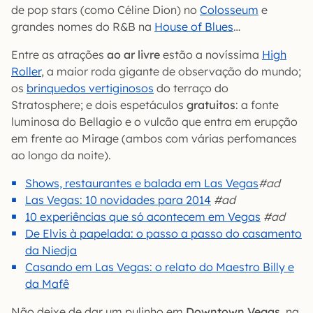
de pop stars (como Céline Dion) no
Colosseum
e
grandes nomes do R&B na
House of Blues
…
Entre as atrações
ao ar livre
estão a novíssima
High
Roller
, a maior roda gigante de observação do mundo;
os
brinquedos vertiginosos
do terraço do
Stratosphere; e dois espetáculos
gratuitos
: a fonte
luminosa do Bellagio e o vulcão que entra em erupção
em frente ao Mirage (ambos com várias perfomances
ao longo da noite).
Shows, restaurantes e balada em Las Vegas
#ad
Las Vegas: 10 novidades para 2014
#ad
10 experiências que só acontecem em Vegas
#ad
De Elvis à papelada: o passo a passo do casamento
da Niedja
Casando em Las Vegas: o relato do Maestro Billy e
da Mafê
Não deixe de dar um pulinho em
Downtown Vegas
, na