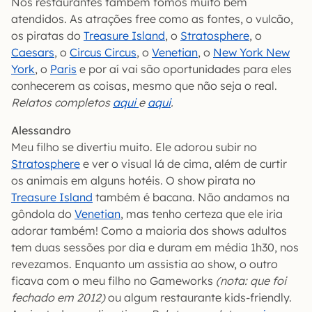
Nos restaurantes também fomos muito bem
atendidos. As atrações free como as fontes, o vulcão,
os piratas do
Treasure Island
, o
Stratosphere
, o
Caesars
, o
Circus Circus
, o
Venetian
, o
New York New
York
, o
Paris
e por aí vai são oportunidades para eles
conhecerem as coisas, mesmo que não seja o real.
Relatos completos
aqui
e
aqui
.
Alessandro
Meu filho se divertiu muito. Ele adorou subir no
Stratosphere
e ver o visual lá de cima, além de curtir
os animais em alguns hotéis. O show pirata no
Treasure Island
também é bacana. Não andamos na
gôndola do
Venetian
, mas tenho certeza que ele iria
adorar também! Como a maioria dos shows adultos
tem duas sessões por dia e duram em média 1h30, nos
revezamos. Enquanto um assistia ao show, o outro
ficava com o meu filho no Gameworks
(nota: que foi
fechado em 2012)
ou algum restaurante kids-friendly.