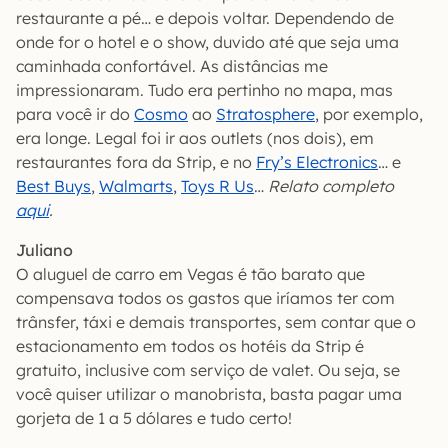
restaurante a pé… e depois voltar. Dependendo de
onde for o hotel e o show, duvido até que seja uma
caminhada confortável. As distâncias me
impressionaram. Tudo era pertinho no mapa, mas
para você ir do
Cosmo
ao
Stratosphere
, por exemplo,
era longe. Legal foi ir aos outlets (nos dois), em
restaurantes fora da Strip, e no
Fry’s Electronics
… e
Best Buys
,
Walmarts
,
Toys R Us
…
Relato completo
aqui
.
Juliano
O aluguel de carro em Vegas é tão barato que
compensava todos os gastos que iríamos ter com
trânsfer, táxi e demais transportes, sem contar que o
estacionamento em todos os hotéis da Strip é
gratuito, inclusive com serviço de valet. Ou seja, se
você quiser utilizar o manobrista, basta pagar uma
gorjeta de 1 a 5 dólares e tudo certo!