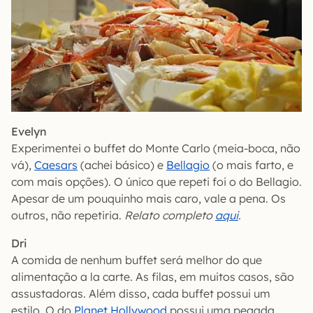
Evelyn
Experimentei o buffet do Monte Carlo (meia-boca, não
vá),
Caesars
(achei básico) e
Bellagio
(o mais farto, e
com mais opções). O único que repeti foi o do Bellagio.
Apesar de um pouquinho mais caro, vale a pena. Os
outros, não repetiria.
Relato completo
aqui
.
Dri
A comida de nenhum buffet será melhor do que
alimentação a la carte. As filas, em muitos casos, são
assustadoras. Além disso, cada buffet possui um
estilo. O do
Planet Hollywood
possui uma pegada