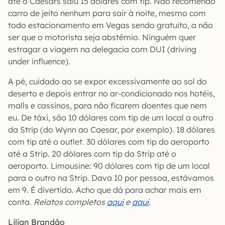
até o Caesars saiu 15 dólares com tip. Não recomendo
carro de jeito nenhum para sair à noite, mesmo com
todo estacionamento em Vegas sendo gratuito, a não
ser que o motorista seja abstêmio. Ninguém quer
estragar a viagem na delegacia com DUI (driving
under influence).
A pé, cuidado ao se expor excessivamente ao sol do
deserto e depois entrar no ar-condicionado nos hotéis,
malls e cassinos, para não ficarem doentes que nem
eu. De táxi, são 10 dólares com tip de um local a outro
da Strip (do Wynn ao Caesar, por exemplo). 18 dólares
com tip até o outlet. 30 dólares com tip do aeroporto
até a Strip. 20 dólares com tip da Strip até o
aeroporto. Limousine: 90 dólares com tip de um local
para o outro na Strip. Dava 10 por pessoa, estávamos
em 9. É divertido. Acho que dá para achar mais em
conta.
Relatos completos
aqui
e
aqui
.
Lilian Brandão