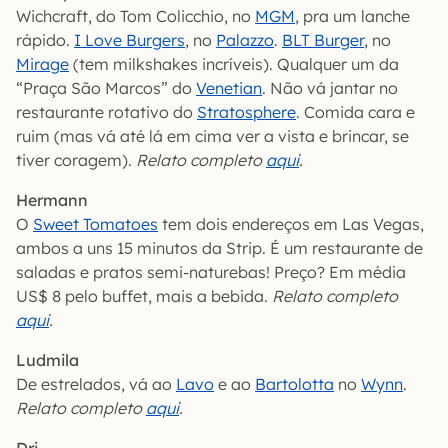
Wichcraft, do Tom Colicchio, no
MGM
, pra um lanche
rápido.
I Love Burgers
, no
Palazzo
.
BLT Burger
, no
Mirage
(tem milkshakes incríveis). Qualquer um da
“Praça São Marcos” do
Venetian
. Não vá jantar no
restaurante rotativo do
Stratosphere
. Comida cara e
ruim (mas vá até lá em cima ver a vista e brincar, se
tiver coragem).
Relato completo
aqui
.
Hermann
O
Sweet Tomatoes
tem dois endereços em Las Vegas,
ambos a uns 15 minutos da Strip. É um restaurante de
saladas e pratos semi-naturebas! Preço? Em média
US$ 8 pelo buffet, mais a bebida.
Relato completo
aqui
.
Ludmila
De estrelados, vá ao
Lavo
e ao
Bartolotta
no
Wynn
.
Relato completo
aqui
.