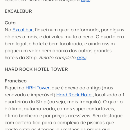
EXCALIBUR
Guta
No
Excalibur
, fiquei num quarto reformado, por alguns
dólares a mais, e daí valeu muito a pena. O quarto era
bem legal, o hotel é bem localizado, e ainda assim
paguei um valor bem abaixo dos outros grandes
hotéis da Strip.
Relato completo
aqui
.
HARD ROCK HOTEL TOWER
Francisco
Fiquei no
HRH Tower
, que é anexo ao antigo (mas
renovado e impecável)
Hard Rock Hotel
, localizado a 1
quarteirão da Strip (ou seja, mais tranqüilo). O quarto
é ótimo, automatizado, camas super confortáveis,
ótimo banheiro e por preços acessíveis. Seu destaque
com certeza fica para o complexo de piscinas que
existe entre as 3 torres, ou melhor, as praias que