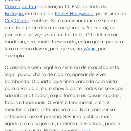
Cosmopolitan
: localização 10. Está ao lado do
Bellagio
, em frente ao
Planet Hollywood
, pertíssimo do
City Center
e outros. Sem caminhar muito se cobre
uma boa parte das atrações/hotéis. A decoração,
piscinas e serviços são muitos bons. O hotel tem ar
moderno, sem muita frescurada, então quem procura
luxo mesmo deve ir, pelo que vi, ao
Wynn
, por
exemplo.
O cassino é bem legal e o sistema de exaustão está
legal, pouco cheiro de cigarro, apesar de viver
bombando. O quarto, que tinha varanda com vista
para o Bellagio, é um show à parte. Todos os serviços
são informatizados, o que tornam as coisas rápidas,
fáceis e funcionais. O valet é fenomenal, em 1-2
minutos o carro está na sua mão. Nem compensa
estacionar no selfparking. Resumo: público mais
ligado em coisa jovem, moderna, descolada, pode ir
nesse sem susto.
Relato completo
aqui
.