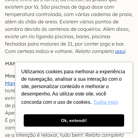
existem por lá. São piscinas de água doce com
temperatura controlada, com várias cadeiras de praia,
além do chão de areia. Existem vários pontos de
sombra devido às centenas de coqueiros. Além disso,
existe um rio ligando piscinas, bares, piscinas
fechadas para maiores de 21, por conter jogo e bar.
Com certeza indico e voltarei.
Relato completo
aqui
.
MANDALAY BAY
Utilizamos cookies para melhorar a experiência
Mirella
de navegação, analisar a sua interação com o
Mandalay Bay
: ainda considerado um dos melhores
site, personalizar conteúdo e melhorar o
hotéis de Vegas. O quarto é bem grande, tudo
desempenho. Ao utilizar este site, você
extravagante e muito dourado nos acessórios, a área
concorda com o uso de cookies.
Saiba mais
de piscinas é gigante (tendo até uma praia artificial).
Apesar de ter gostado muito, acho a localização ruim.
É praticamente o último hotel da Strip e aí é preciso
Ok, entendi!
carro, trenzinho ou táxi para ir no buxixo mesmo. Mas
se a intenção é relaxar, tudo bem!
Relato completo