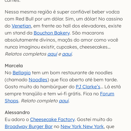
carnes.
Nessa mesma região é super confiável beber vodca
com Red Bull por um dólar. Sim, um dólar! No cassino
do
Venetian
, em frente ao hall dos elevadores, existe
um stand da
Bouchon Bakery
. São macarons
absolutamente divinos, maçãs do amor como você
nunca imaginou existir, cupcakes, cheesecakes…
Relatos completos
aqui
e
aqui
.
Marcela
No
Bellagio
tem um bom restaurante de noodles
(chamado
Noodles
) que fica aberto até bem tarde.
Gosto muito do hambúrguer do
PJ Clarke’s
… Lá está
sempre tranqüilo e tem wi-fi grátis. Fica no
Forum
Shops
.
Relato completo
aqui
.
Alessandro
Eu adoro o
Cheesecake Factory
. Gostei muito do
Broadway Burger Bar
no
New York New York
, que