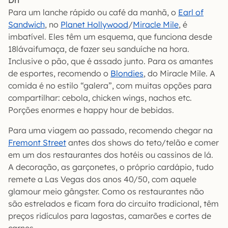
Dri
Para um lanche rápido ou café da manhã, o
Earl of
Sandwich
, no
Planet Hollywood
/
Miracle Mile
, é
imbatível. Eles têm um esquema, que funciona desde
18lávaifumaça, de fazer seu sanduíche na hora.
Inclusive o pão, que é assado junto. Para os amantes
de esportes, recomendo o
Blondies
, do Miracle Mile. A
comida é no estilo “galera”, com muitas opções para
compartilhar: cebola, chicken wings, nachos etc.
Porções enormes e happy hour de bebidas.
Para uma viagem ao passado, recomendo chegar na
Fremont Street
antes dos shows do teto/telão e comer
em um dos restaurantes dos hotéis ou cassinos de lá.
A decoração, as garçonetes, o próprio cardápio, tudo
remete a Las Vegas dos anos 40/50, com aquele
glamour meio gângster. Como os restaurantes não
são estrelados e ficam fora do circuito tradicional, têm
preços ridículos para lagostas, camarões e cortes de