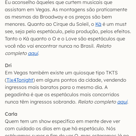
Eu aconselho àqueles que curtem musicais que
assistam em Vegas. As montagens são praticamente
as mesmas da Broadway e os preços são bem
menores. Quanto ao Cirque du Soleil, o
Kà
é um must
see, seja pelo espetáculo, pela produção, pelos efeitos.
Tanto o Kà quanto o O e o Love são espetáculos que
você não vai encontrar nunca no Brasil.
Relato
completo
aqui
.
Dri
Em Vegas também existe um quiosque tipo TKTS
(
Tix4Tonight
) em alguns pontos da cidade, vendendo
ingressos mais baratos para o mesmo dia. A
pegadinha é que os espetáculos mais concorridos
nunca têm ingressos sobrando.
Relato completo
aqui
.
Carla
Quem tem um show específico em mente deve ver
com cuidado os dias em que há espetáculo. Nós
estávamos super a fim de ver O, mas estaremos lá no