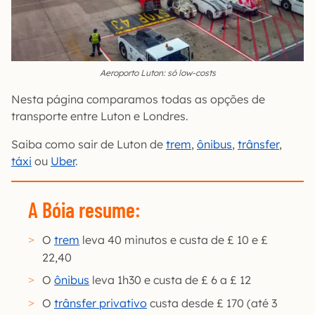
Aeroporto Luton: só low-costs
Nesta página comparamos todas as opções de
transporte entre Luton e Londres.
Saiba como sair de Luton de
trem
,
ônibus
,
trânsfer
,
táxi
ou
Uber
.
A Bóia resume:
O
trem
leva 40 minutos e custa de £ 10 e £
22,40
O
ônibus
leva 1h30 e custa de £ 6 a £ 12
O
trânsfer privativo
custa desde £ 170 (até 3