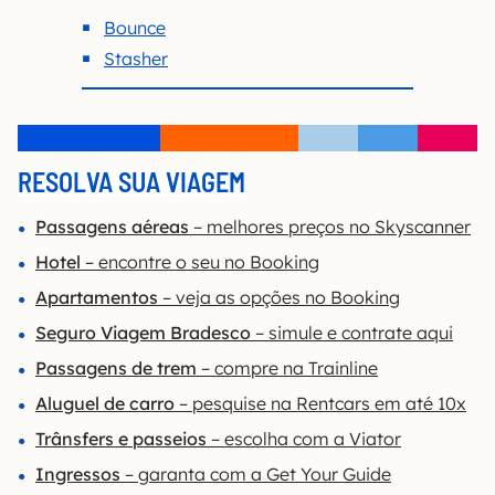
Bounce
Stasher
RESOLVA SUA VIAGEM
Passagens aéreas
– melhores preços no Skyscanner
Hotel
– encontre o seu no Booking
Apartamentos
– veja as opções no Booking
Seguro Viagem Bradesco
– simule e contrate aqui
Passagens de trem
– compre na Trainline
Aluguel de carro
– pesquise na Rentcars em até 10x
Trânsfers e passeios
– escolha com a Viator
Ingressos
– garanta com
a
G
e
t
Y
o
u
r
G
u
i
d
e