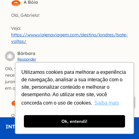
A Bóia
Olá, GAbriela!
Veja:
https://www.viajenaviagem.com/destino/londres/bate-
voltas/
Bárbara
Responder
Olá, vou para Londres a turismo em setembro/25, é
Utilizamos cookies para melhorar a experiência
necessário legar documentos traduzidos por tradutor
de navegação, analisar a sua interação com o
juramentado? Que documentos? Vi alguns vídeos a Internet
site, personalizar conteúdo e melhorar o
em que falam isso e outros não. Fiquei em dúvida.
desempenho. Ao utilizar este site, você
Índice
A Bóia
concorda com o uso de cookies.
Saiba mais
Olá, Bárbara! Não precisa. Não existem regras escritas
Ok, entendi!
para a entrada no Reino Unido. Você precisa tirar um ETA
INTRO
CHEGAR
FICAR
COMER
FAZER
e, por precaução, ter arrumadinho numa pasta a
passagem de volta, o comprovante de hospedagem