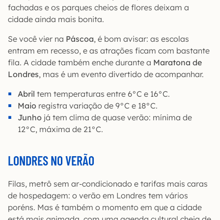
fachadas e os parques cheios de flores deixam a
cidade ainda mais bonita.
Se você vier na
Páscoa
, é bom avisar: as escolas
entram em recesso, e as atrações ficam com bastante
fila. A cidade também enche durante a
Maratona de
Londres
, mas é um evento divertido de acompanhar.
Abril
tem temperaturas entre 6°C e 16°C.
Maio
registra variação de 9°C e 18°C.
Junho
já tem clima de quase verão: mínima de
12°C, máxima de 21°C.
LONDRES NO VERÃO
Filas, metrô sem ar-condicionado e tarifas mais caras
de hospedagem: o verão em Londres tem vários
poréns. Mas é também o momento em que a cidade
está mais animada, com uma agenda cultural cheia de