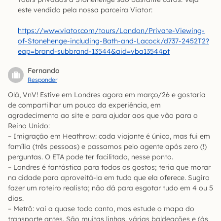
este vendido pela nossa parceira Viator:
https://www.viator.com/tours/London/Private-Viewing-
of-Stonehenge-including-Bath-and-Lacock/d737-2452T2?
eap=brand-subbrand-13544&aid=vba13544pt
Fernando
Responder
Olá, VnV! Estive em Londres agora em março/26 e gostaria
de compartilhar um pouco da experiência, em
agradecimento ao site e para ajudar aos que vão para o
Reino Unido:
– Imigração em Heathrow: cada viajante é único, mas fui em
família (três pessoas) e passamos pelo agente após zero (!)
perguntas. O ETA pode ter facilitado, nesse ponto.
– Londres é fantástica para todos os gostos; teria que morar
na cidade para aproveitá-la em tudo que ela oferece. Sugiro
fazer um roteiro realista; não dá para esgotar tudo em 4 ou 5
dias.
– Metrô: vai a quase todo canto, mas estude o mapa do
transporte antes. São muitas linhas, várias baldeações e (às