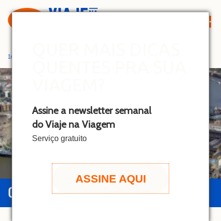
S
k
i
p
QUER MAIS DICAS
t
Início
»
Londres
QUENTES PRA SUA
o
c
VIAGEM?
o
n
Assine a newsletter semanal
t
do Viaje na Viagem
e
n
Serviço gratuito
t
ASSINE AQUI
GUIA DE LONDRES