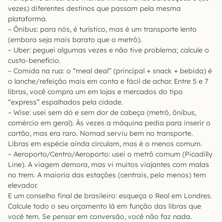
vezes) diferentes destinos que passam pela mesma
plataforma.
– Ônibus: para nós, é turístico, mas é um transporte lento
(embora seja mais barato que o metrô).
– Uber: peguei algumas vezes e não tive problema; calcule o
custo-benefício.
– Comida na rua: o “meal deal” (principal + snack + bebida) é
o lanche/refeição mais em conta e fácil de achar. Entre 5 e 7
libras, você compra um em lojas e mercados do tipo
“express” espalhados pela cidade.
– Wise: usei sem dó e sem dor de cabeça (metrô, ônibus,
comércio em geral). Às vezes a máquina pedia para inserir o
cartão, mas era raro. Nomad serviu bem no transporte.
Libras em espécie ainda circulam, mas é o menos comum.
– Aeroporto/Centro/Aeroporto: usei o metrô comum (Picadilly
Line). A viagem demora, mas vi muitos viajantes com malas
no trem. A maioria das estações (centrais, pelo menos) tem
elevador.
E um conselho final de brasileiro: esqueça o Real em Londres.
Calcule todo o seu orçamento lá em função das libras que
você tem. Se pensar em conversão, você não faz nada.