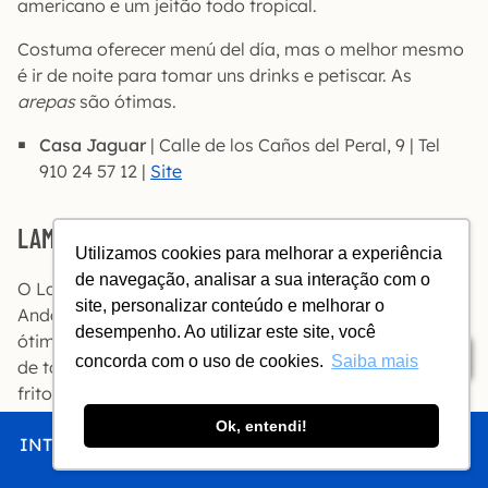
americano e um jeitão todo tropical.
Costuma oferecer menú del día, mas o melhor mesmo
é ir de noite para tomar uns drinks e petiscar. As
arepas
são ótimas.
Casa Jaguar
| Calle de los Caños del Peral, 9 | Tel
910 24 57 12 |
Site
LAMBUZO
Utilizamos cookies para melhorar a experiência
de navegação, analisar a sua interação com o
O Lambuzo é um bar de tapas com comidas típicas da
site, personalizar conteúdo e melhorar o
Andaluzia. Despretensioso, tem vinhos e petiscos a
desempenho. Ao utilizar este site, você
ótimo preço. Prove o
salmorejo
, sopa fria feita à base
Índice
concorda com o uso de cookies.
Saiba mais
de tomates e pão. Depois, caia dentro dos pescados
fritos, como o
cazón en adobo
.
Ok, entendi!
Lambuzo
| Calle de las Conchas, 9 | Tel 911 43 48 62 |
INTRO
CHEGAR
FICAR
COMER
FAZER
Site