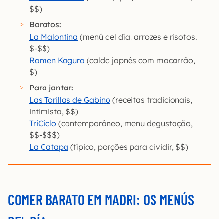
$$)
Baratos:
La Malontina
(menú del día, arrozes e risotos.
$-$$)
Ramen Kagura
(caldo japnês com macarrão,
$)
Para jantar:
Las Torillas de Gabino
(receitas tradicionais,
intimista, $$)
TriCiclo
(contemporâneo, menu degustação,
$$-$$$)
La Catapa
(típico, porções para dividir, $$)
COMER BARATO EM MADRI: OS MENÚS