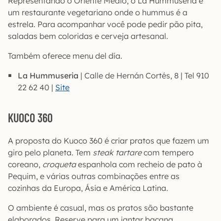
Representando o Oriente Médio, o La Hummuseria é
um restaurante vegetariano onde o hummus é a
estrela. Para acompanhar você pode pedir pão pita,
saladas bem coloridas e cerveja artesanal.
Também oferece menu del día.
La Hummuseria
| Calle de Hernán Cortés, 8 | Tel 910
22 62 40 |
Site
KUOCO 360
A proposta do Kuoco 360 é criar pratos que fazem um
giro pelo planeta. Tem
steak tartare
com tempero
coreano,
croqueta
espanhola com recheio de pato à
Pequim, e várias outras combinações entre as
cozinhas da Europa, Ásia e América Latina.
O ambiente é casual, mas os pratos são bastante
elaborados. Reserve para um jantar bacana.