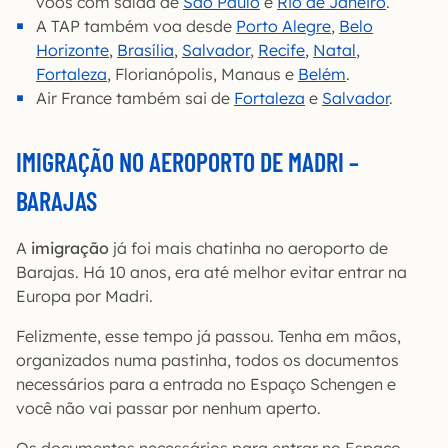
voos com saída de
São Paulo
e
Rio de Janeiro
.
A TAP também voa desde
Porto Alegre
,
Belo
Horizonte
,
Brasília
,
Salvador
,
Recife
,
Natal
,
Fortaleza
, Florianópolis, Manaus e
Belém
.
Air France também sai de
Fortaleza
e
Salvador
.
IMIGRAÇÃO NO AEROPORTO DE MADRI –
BARAJAS
A
imigração
já foi mais chatinha no aeroporto de
Barajas. Há 10 anos, era até melhor evitar entrar na
Europa por Madri.
Felizmente, esse tempo já passou. Tenha em mãos,
organizados numa pastinha, todos os documentos
necessários para a entrada no Espaço Schengen e
você não vai passar por nenhum aperto.