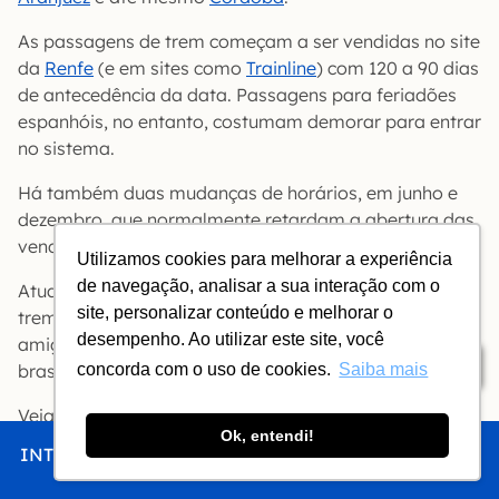
As passagens de trem começam a ser vendidas no site
da
Renfe
(e em sites como
Trainline
) com 120 a 90 dias
de antecedência da data. Passagens para feriadões
espanhóis, no entanto, costumam demorar para entrar
no sistema.
Há também duas mudanças de horários, em junho e
dezembro, que normalmente retardam a abertura das
vendas para as férias de verão e de inverno.
Utilizamos cookies para melhorar a experiência
de navegação, analisar a sua interação com o
Atualmente recomendamos comprar passagens de
site, personalizar conteúdo e melhorar o
trem na Espanha pelo
Trainline
, que tem interface
desempenho. Ao utilizar este site, você
amigável em português e não implica com cartões
Índice
concorda com o uso de cookies.
Saiba mais
brasileiros. Veja o nosso
tutorial tela a tela do Tranline
.
Veja também nosso itinerário prático para
7 dias na
Ok, entendi!
Andaluzia
(cobrindo Córdoba, Sevilha, Pueblos
INTRO
CHEGAR
FICAR
COMER
FAZER
Blancos e Granada).