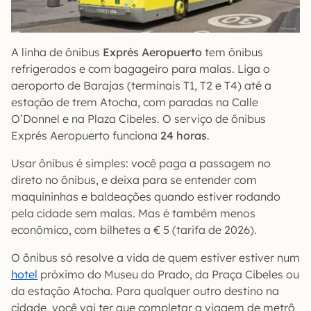
A linha de ônibus
Exprés Aeropuerto
tem ônibus
refrigerados e com bagageiro para malas. Liga o
aeroporto de Barajas (terminais T1, T2 e T4) até a
estação de trem Atocha, com paradas na Calle
O’Donnel e na Plaza Cibeles. O serviço de ônibus
Exprés Aeropuerto funciona
24 horas
.
Usar ônibus é simples: você paga a passagem no
direto no ônibus, e deixa para se entender com
maquininhas e baldeações quando estiver rodando
pela cidade sem malas. Mas é também menos
econômico, com bilhetes a € 5 (tarifa de 2026).
O ônibus só resolve a vida de quem estiver estiver num
hotel
próximo do Museu do Prado, da Praça Cibeles ou
da estação Atocha. Para qualquer outro destino na
cidade, você vai ter que completar a viagem de metrô