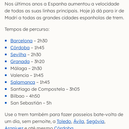
Nos últimos anos a Espanha aumentou a velocidade
de todas as suas linhas principais. Hoje já dá para ir de
Madri a todas as grandes cidades espanholas de trem.
Tempos de percurso:
Barcelona
– 2h30
Córdoba
– 1h45
Sevilha
– 2h30
Granada
– 3h20
Málaga – 2h30
Valencia – 1h45
Salamanca
– 1h45
Santiago de Compostela – 3h05
Bilbao – 4h50
San Sebastián – 5h
Use o trem também para fazer passeios bate-volta de
um dia, sem pernoite, a
Toledo
,
Ávila
,
Segóvia
,
Aranjuez
e até mesmo
Córdoba
.