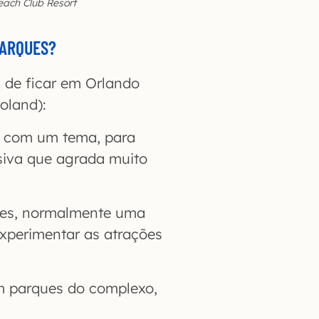
each Club Resort
PARQUES
?
 de ficar em Orlando
oland):
um com um tema, para
siva que agrada muito
ques, normalmente uma
experimentar as atrações
m parques do complexo,