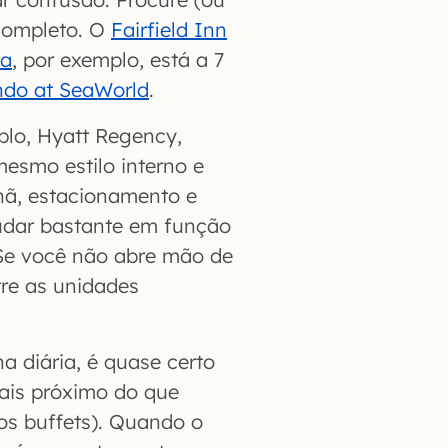
completo. O
Fairfield Inn
ta
, por exemplo, está a 7
ando at SeaWorld
.
lo, Hyatt Regency,
esmo estilo interno e
hã, estacionamento e
mudar bastante em função
 Se você não abre mão de
re as unidades
a diária, é quase certo
mais próximo do que
os buffets). Quando o