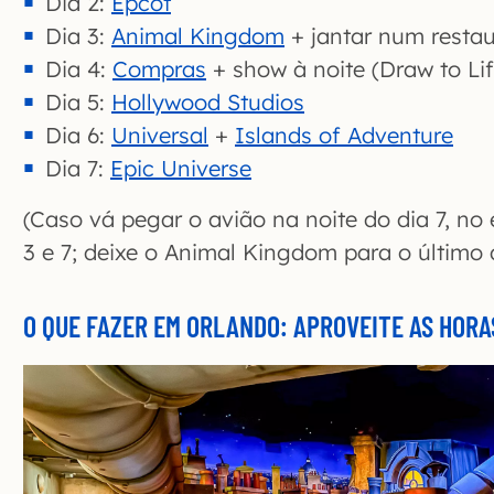
Dia 2:
Epcot
Dia 3:
Animal Kingdom
+ jantar num restau
Dia 4:
Compras
+ show à noite (Draw to Lif
Dia 5:
Hollywood Studios
Dia 6:
Universal
+
Islands of Adventure
Dia 7:
Epic Universe
(Caso vá pegar o avião na noite do dia 7, no 
3 e 7; deixe o Animal Kingdom para o último d
O QUE FAZER EM ORLANDO: APROVEITE AS HORA