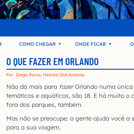
R
COMO CHEGAR
ONDE FICAR
O
O QUE FAZER EM ORLANDO
Por
Diego Paiva
,
Heloísa Dall'Antonia
Não dá mais para
fazer
Orlando numa única 
temáticos e aquáticos, são 18. E há muito o
fora dos parques, também.
Mas não se preocupe: a gente ajuda você a s
para a sua viagem.