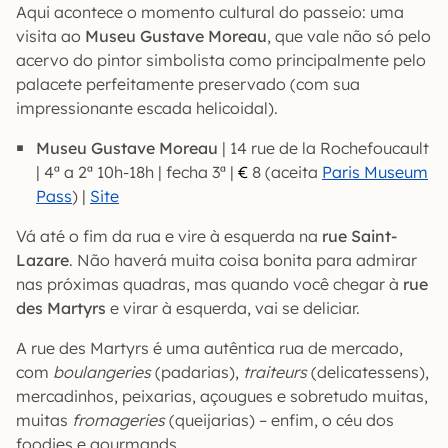
Aqui acontece o momento cultural do passeio: uma
visita ao
Museu Gustave Moreau
, que vale não só pelo
acervo do pintor simbolista como principalmente pelo
palacete perfeitamente preservado (com sua
impressionante escada helicoidal).
Museu Gustave Moreau
| 14 rue de la Rochefoucault
| 4ª a 2ª 10h-18h | fecha 3ª |
€
8 (aceita
Paris Museum
Pass
) |
Site
Vá até o fim da rua e vire à esquerda na
rue Saint-
Lazare
. Não haverá muita coisa bonita para admirar
nas próximas quadras, mas quando você chegar à
rue
des Martyrs
e virar à esquerda, vai se deliciar.
A rue des Martyrs é uma autêntica rua de mercado,
com
boulangeries
(padarias),
traiteurs
(delicatessens),
mercadinhos, peixarias, açougues e sobretudo muitas,
muitas
fromageries
(queijarias) – enfim, o céu dos
foodies e gourmands.