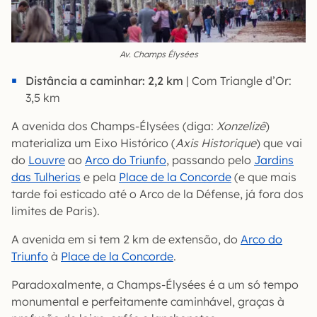
Av. Champs Élysées
Distância a caminhar: 2,2 km
| Com Triangle d’Or:
3,5 km
A avenida dos Champs-Élysées (diga:
Xonzelizê
)
materializa um Eixo Histórico (
Axis Historique
) que vai
do
Louvre
ao
Arco do Triunfo
, passando pelo
Jardins
das Tulherias
e pela
Place de la Concorde
(e que mais
tarde foi esticado até o Arco de la Défense, já fora dos
limites de Paris).
A avenida em si tem 2 km de extensão, do
Arco do
Triunfo
à
Place de la Concorde
.
Paradoxalmente, a Champs-Élysées é a um só tempo
monumental e perfeitamente caminhável, graças à