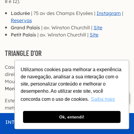
8 e 12).
Ladurée
| 75 av des Champs Elysées |
Instagram
|
Reservas
Grand Palais
| av. Winston Churchill |
Site
Petit Palais
| av. Winston Churchill |
Site
TRIANGLE D’OR
Caso queira fazer um percurso mais elegante, saia à
Utilizamos cookies para melhorar a experiência
direita na
avenue Georges V
até a estação Alma-
de navegação, analisar a sua interação com o
Mourceau, e então vire à esquerda na
avenue
site, personalizar conteúdo e melhorar o
Montaigne
.
desempenho. Ao utilizar este site, você
Índice
concorda com o uso de cookies.
Saiba mais
Este é o chamado
Triangle d’Or
(triângulo dourado), o
metro quadrado mais valioso de Paris, endereço de
hotéis de luxo e ateliês de alta costura.
Ok, entendi!
INTRO
CHEGAR
FICAR
COMER
FAZER
PLACE DE LA CONCORDE