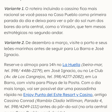
Variante 1.
O roteiro incluindo o cassino fica mais
racional se você passa na Casa Pueblo como primeira
parada do dia e deixa para ver o pôr do sol num dos
bares da orla central, como o Virazón, que tem mesas
estratégicas no segundo andar.
Variante 2.
De dezembro a março, visite o porto e seus
leões-marinhos antes de seguir para La Barra e José
Ignacio.
Reserve o almoço para 14h no
La Huella
(beira-mar,
tel. 598/ 4486-2279)
, em José Ignacio, ou no Le Club
(Av. de Los Cangrejos, tel. 598/4277-2082)
, em La
Barra, com vista para Playa de la Posta. Com o dia
mais longo, vai ser possível dar uma passadinha
rápida no
Enjoy Punta del Este Resort y Casino
, antigo
Cassino Conrad
(Rambla Cladio Williman, Parada 4,
tel. 598/4249-1111)
antes do pôr-do-sol (na orla central