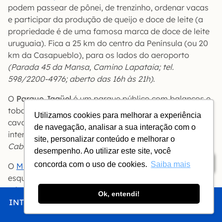
podem passear de pônei, de trenzinho, ordenar vacas
e participar da produção de queijo e doce de leite (a
propriedade é de uma famosa marca de doce de leite
uruguaia). Fica a 25 km do centro da Península (ou 20
km da Casapueblo), para os lados do aeroporto
(Parada 45 da Mansa, Camino Lapataia; tel.
598/2200-4976; aberto das 16h às 21h)
.
O
Parque Jagüel
é um parque público com balanços e
tobogãs, onde também dá para fazer passeios a
Utilizamos cookies para melhorar a experiência
cavalo (pagos). Fica a 5 km do centro, na direção do
de navegação, analisar a sua interação com o
interior
(Aparicio Saravia à altura da Calle de los
site, personalizar conteúdo e melhorar o
Caballos; tel. 598/4248-1291)
.
desempenho. Ao utilizar este site, você
Índice
concorda com o uso de cookies.
Saiba mais
O
Museu do Mar
, em La Barra, expõe gigantescos
esqueletos de baleia, pássaros marinhos empalhados,
tubarões conservados no formol, conchas, objetos
Ok, entendi!
náuticos e brinquedos antigos. Fica no comecinho de
INTRO
CHEGAR
FICAR
COMER
FAZER
La Barra
(Pedro Aicardi esquina Romildo Risso, tel.