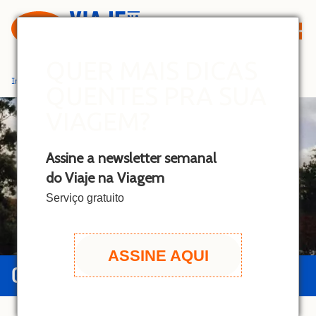
S
k
i
p
QUER MAIS DICAS
t
Início
»
Turquia
QUENTES PRA SUA
o
c
VIAGEM?
o
n
Assine a newsletter semanal
t
do Viaje na Viagem
e
n
Serviço gratuito
t
ASSINE AQUI
GUIA DA TURQUIA