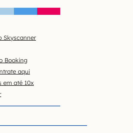
o Skyscanner
no Booking
ntrate aqui
s em até 10x
r