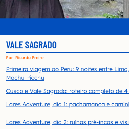
VALE SAGRADO
Por
Ricardo Freire
Primeira viagem ao Peru: 9 noites entre Lima
Machu Picchu
Cusco e Vale Sagrado: roteiro completo de 4 
Lares Adventure, dia 1: pachamanca e camin
Lares Adventure, dia 2: ruínas pré-incas e vis