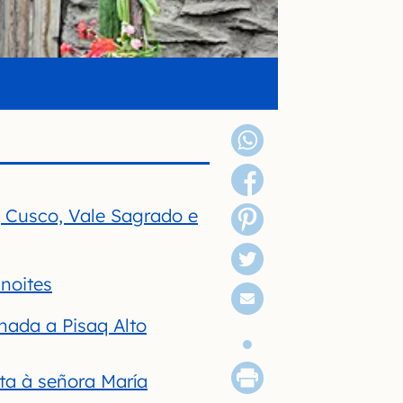
, Cusco, Vale Sagrado e
noites
hada a Pisaq Alto
ita à señora María