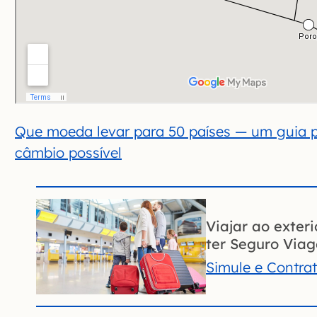
Que moeda levar para 50 países — um guia p
câmbio possível
Viajar ao exter
ter Seguro Via
Simule e Contra