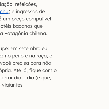
ação, refeições,
cchu
) e ingressos de
 É um preço compatível
otéis bacanas que
a Patagônia chilena.
cupe: em setembro eu
z no peito e na raça, e
 você precisa para não
ria. Até lá, fique com o
arrar dia a dia (e que,
e viajantes