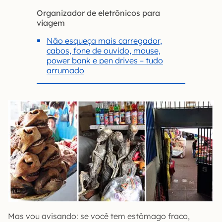
Organizador de eletrônicos para
viagem
Não esqueça mais carregador,
cabos, fone de ouvido, mouse,
power bank e pen drives – tudo
arrumado
Mas vou avisando: se você tem estômago fraco,