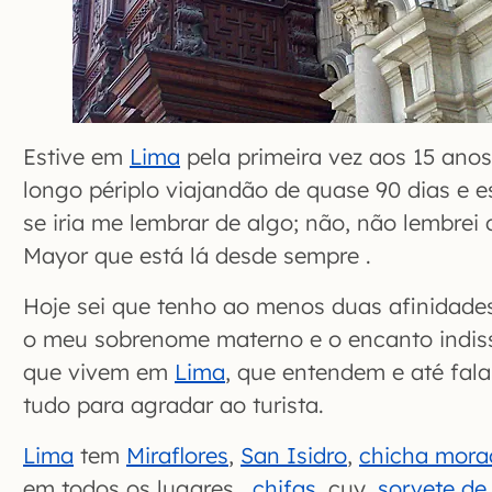
Estive em
Lima
pela primeira vez aos 15 ano
longo périplo viajandão de quase 90 dias e e
se iria me lembrar de algo; não, não lembrei
Mayor que está lá desde sempre .
Hoje sei que tenho ao menos duas afinidades
o meu sobrenome materno e o encanto indiss
que vivem em
Lima
, que entendem e até fal
tudo para agradar ao turista.
Lima
tem
Miraflores
,
San Isidro
,
chicha mora
em todos os lugares,
chifas
, cuy,
sorvete de