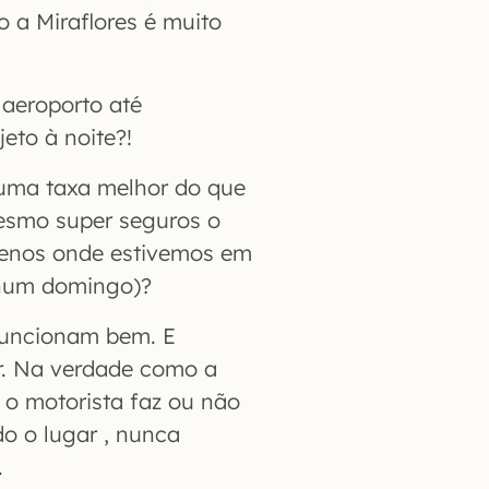
o a Miraflores é muito
 aeroporto até
eto à noite?!
 uma taxa melhor do que
esmo super seguros o
menos onde estivemos em
o num domingo)?
 funcionam bem. E
r. Na verdade como a
 o motorista faz ou não
do o lugar , nunca
.