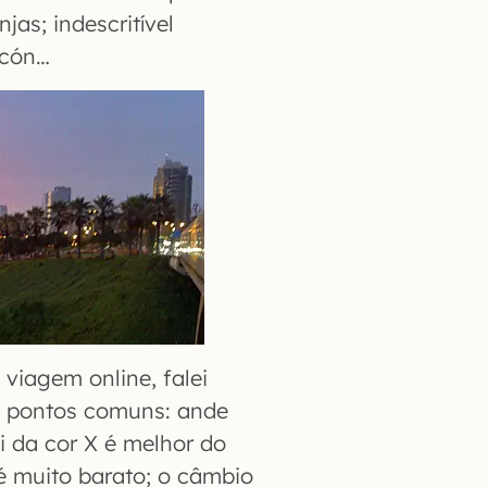
jas; indescritível
ecón…
 viagem online, falei
s pontos comuns: ande
i da cor X é melhor do
 é muito barato; o câmbio