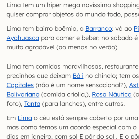
Lima tem um hiper mega novíssimo shoppin
quiser comprar objetos do mundo todo, passe
Lima tem bairro boêmio, o
Barranco
: vá ao
P
Ayahuasca
para comer e beber; no sábado 
muito agradável (ao menos no verão).
Lima tem comidas maravilhosas, restaurant
precinhos que deixam
Báli
no chinelo; tem o
Capitales
(não é um nome sensacional?),
Ast
Bolivariano
(comida criolla,),
Rosa Náutica
(o
foto),
Tanta
(para lanches), entre outros.
Em
Lima
o céu está sempre coberto por uma
mas como temos um acordo especial com o 
dias em janeiro, com sol E pôr do sol . E o p