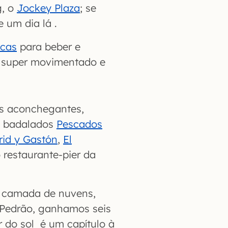
g, o
Jockey Plaza
; se
 um dia lá .
icas
para beber e
é super movimentado e
es aconchegantes,
s badalados
Pescados
rid y Gastón
,
El
 restaurante-pier da
 camada de nuvens,
Pedrão, ganhamos seis
ôr do sol é um capítulo à