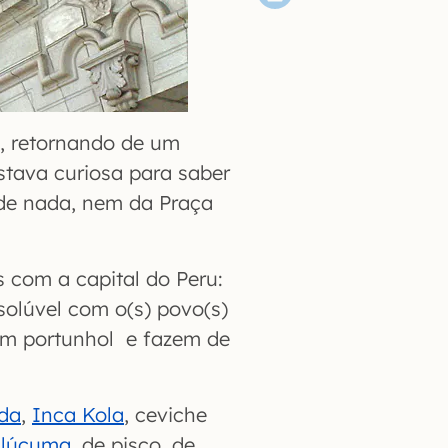
s, retornando de um
stava curiosa para saber
 de nada, nem da Praça
 com a capital do Peru:
olúvel com o(s) povo(s)
am portunhol e fazem de
da
,
Inca Kola
, ceviche
 lúcuma
, de pisco, de