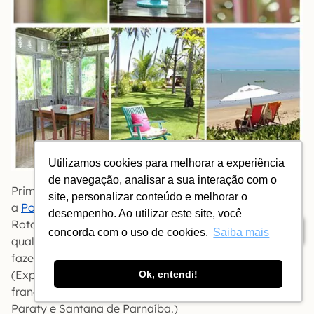
Utilizamos cookies para melhorar a experiência
de navegação, analisar a sua interação com o
Primeira pousada a se instalar na
Praia do Patacho
,
site, personalizar conteúdo e melhorar o
a
Pousada Patacho
é a mais fotogênica de toda a
desempenho. Ao utilizar este site, você
Rota. Se uma equipe da Elle Décor francesa chegar a
Índice
concorda com o uso de cookies.
Saiba mais
qualquer momento sem aviso prévio, não precisará
fazer nenhuma produção para realizar sua matéria.
(Explica-se: Christian, o dono, é um diretor de arte
Ok, entendi!
francês há muitos anos no Brasil, com passagens por
Paraty e Santana de Parnaíba.)