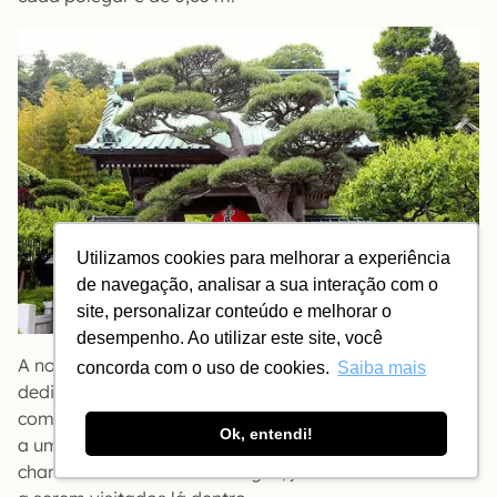
Utilizamos cookies para melhorar a experiência
de navegação, analisar a sua interação com o
site, personalizar conteúdo e melhorar o
desempenho. Ao utilizar este site, você
A nossa última parada foi no Templo Hasedera,
concorda com o uso de cookies.
Saiba mais
dedicado a Kannon, a deusa budista da misericórdia
com suas 11 cabeças. O portão principal fica em frente
Ok, entendi!
a um pinheiro centenário com uma lanterna de papel
chamado de Sanmon. Há lagos, jardins e muitos locais