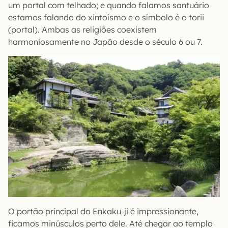
um portal com telhado; e quando falamos santuário
estamos falando do xintoísmo e o símbolo é o torii
(portal). Ambas as religiões coexistem
harmoniosamente no Japão desde o século 6 ou 7.
O portão principal do Enkaku-ji é impressionante,
ficamos minúsculos perto dele. Até chegar ao templo