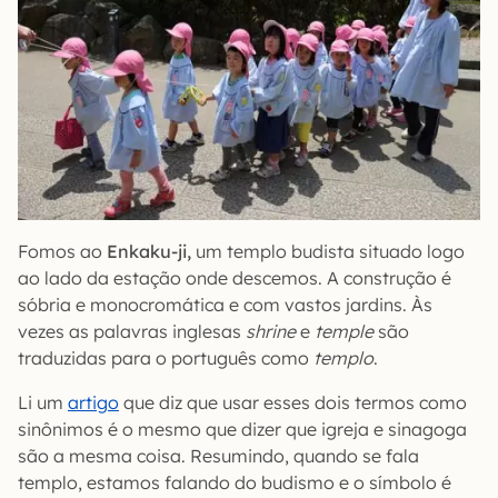
Fomos ao
Enkaku-ji,
um templo budista situado logo
ao lado da estação onde descemos. A construção é
sóbria e monocromática e com vastos jardins. Às
vezes as palavras inglesas
shrine
e
temple
são
traduzidas para o português como
templo
.
Li um
artigo
que diz que usar esses dois termos como
sinônimos é o mesmo que dizer que igreja e sinagoga
são a mesma coisa. Resumindo, quando se fala
templo, estamos falando do budismo e o símbolo é