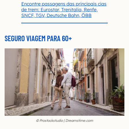
Encontre passagens das principais cias
de trem: Eurostar, Trenitalia, Renfe,
SNCF, TGV, Deutsche Bahn, ÖBB
SEGURO VIAGEM PARA 60+
© Prostockstudio | Dreamstime.com