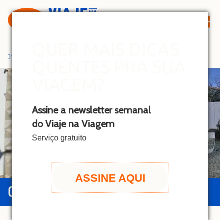
S
k
i
p
QUER MAIS DICAS
t
Início
»
Alentejo
QUENTES PRA SUA
o
c
VIAGEM?
o
n
Assine a newsletter semanal
t
do Viaje na Viagem
e
n
Serviço gratuito
t
ASSINE AQUI
GUIA DO ALENTEJO