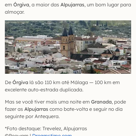
em
Órgiva
, a maior das
Alpujarras
, um bom lugar para
almoçar.
De
Órgiva
lá são 110 km até Málaga — 100 km em
excelente auto-estrada duplicada.
Mas se você tiver mais uma noite em
Granada
, pode
fazer as
Alpujarras
como bate-volta e seguir no dia
seguinte por Antequera.
*Foto destaque: Trevelez, Alpujarras
©Peewam |
Dreamstime.com