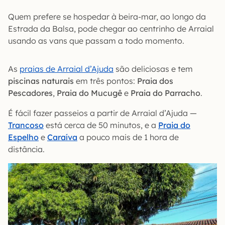
Quem prefere se hospedar à beira-mar, ao longo da
Estrada da Balsa, pode chegar ao centrinho de Arraial
usando as vans que passam a todo momento.
As
praias de Arraial d’Ajuda
são deliciosas e tem
piscinas naturais
em três pontos:
Praia dos
Pescadores
,
Praia do Mucugê
e
Praia do Parracho
.
É fácil fazer passeios a partir de Arraial d’Ajuda —
Trancoso
está cerca de 50 minutos, e a
Praia do
Espelho
e
Caraíva
a pouco mais de 1 hora de
distância.