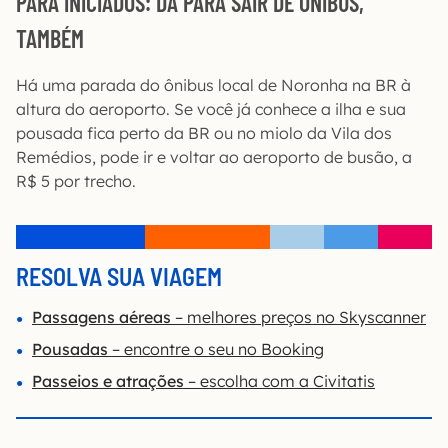
PARA INICIADOS: DÁ PARA SAIR DE ÔNIBUS,
TAMBÉM
Há uma parada do ônibus local de Noronha na BR à
altura do aeroporto. Se você já conhece a ilha e sua
pousada fica perto da BR ou no miolo da Vila dos
Remédios, pode ir e voltar ao aeroporto de busão, a
R$ 5 por trecho.
RESOLVA SUA VIAGEM
Passagens aéreas
– melhores preços no Skyscanner
Pousadas
– encontre o seu no Booking
Passeios e atrações
– escolha com a Civitatis