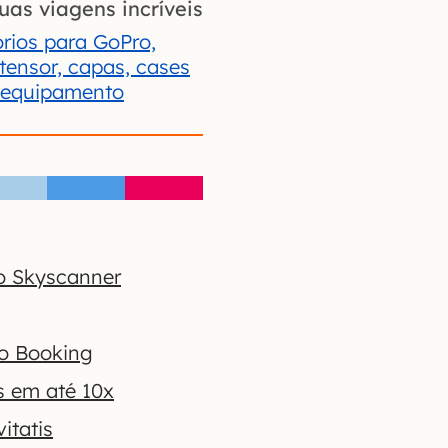
uas viagens incríveis
rios para GoPro,
xtensor, capas, cases
 equipamento
o Skyscanner
no Booking
s em até 10x
itatis