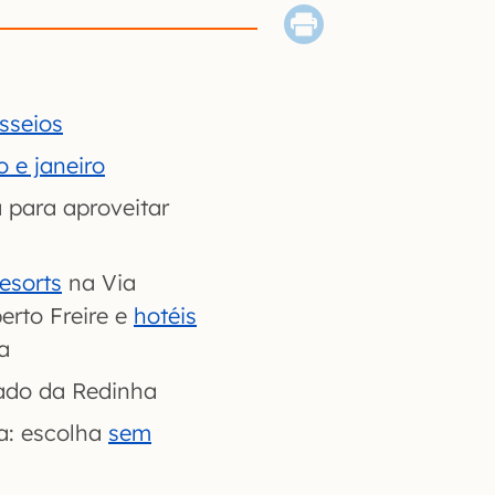
sseios
 e janeiro
 para aproveitar
resorts
na Via
erto Freire e
hotéis
a
do da Redinha
a: escolha
sem