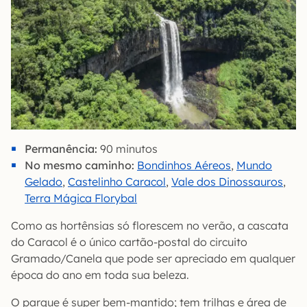
Permanência:
90 minutos
No mesmo caminho:
Bondinhos Aéreos
,
Mundo
Gelado
,
Castelinho Caracol
,
Vale dos Dinossauros
,
T
erra Mágica Florybal
Como as hortênsias só florescem no verão, a cascata
do Caracol é o único cartão-postal do circuito
Gramado/Canela que pode ser apreciado em qualquer
época do ano em toda sua beleza.
O parque é super bem-mantido; tem trilhas e área de