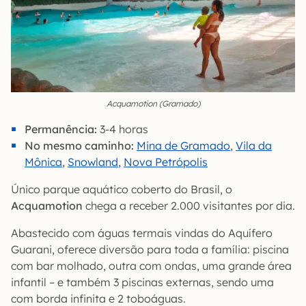
Acquamotion (Gramado)
Permanência:
3-4 horas
No mesmo caminho:
Mina de Gramado
,
Vila da
Mônica
,
Snowland
,
Nova Petrópolis
Único parque aquático coberto do Brasil, o
Acquamotion
chega a receber 2.000 visitantes por dia.
Abastecido com águas termais vindas do Aquífero
Guarani, oferece diversão para toda a família: piscina
com bar molhado, outra com ondas, uma grande área
infantil – e também 3 piscinas externas, sendo uma
com borda infinita e 2 toboáguas.