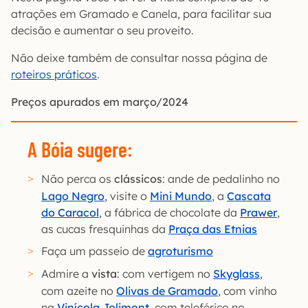
atrações em Gramado e Canela, para facilitar sua
decisão e aumentar o seu proveito.
Não deixe também de consultar nossa página de
roteiros práticos
.
Preços apurados em março/2024
A Bóia sugere:
Não perca os
clássicos
: ande de pedalinho no
Lago Negro
, visite o
Mini Mundo
, a
Cascata
do Caracol
, a fábrica de chocolate da
Prawer
,
as cucas fresquinhas da
Praça das Etnias
Faça um passeio de
agroturismo
Admire a
vista
: com vertigem no
Skyglass
,
com azeite no
Olivas de Gramado
, com vinho
na
Vinícola Jolimont
, com teleférico no