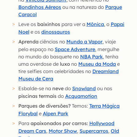
Bondinhos Aéreos
ou na natureza do
Parque
Caracol
Leve os
baixinhos
para ver a
Mônica
, o
Papai
Noel
e os
dinossauros
Aprenda
ciências no
Mundo a Vapor
, viaje
pelo espaço no
Space Adventure
, mergulhe
no mundo do basquete no
NBA Park
, tenha
uma overdose de
luxo
no
Museu da Moda
e
tire selfies com celebridades no
Dreamland
Museu de Cera
Esbalde-se na
neve
do
Snowland
ou nas
piscinas termais
do
Acquamotion
Parques de diversões?
Temos:
Terra Mágica
Florybal
e
Alpen Park
Para
apaixonados por carros:
Hollywood
Dream Cars
,
Motor Show
,
Supercarros
,
Old