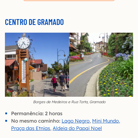
CENTRO DE GRAMADO
Borges de Medeiros e Rua Torta, Gramado
Permanência: 2 horas
No mesmo caminho:
Lago Negro
,
Mini Mundo
,
Praça das Etnias
,
Aldeia do Papai Noel