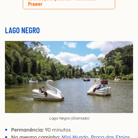
Prawer
LAGO NEGRO
Lago Negro (Gramado)
Permanência:
90 minutos
No mesmo caminho:
Mini Mundo
,
Praça das Etnias
,