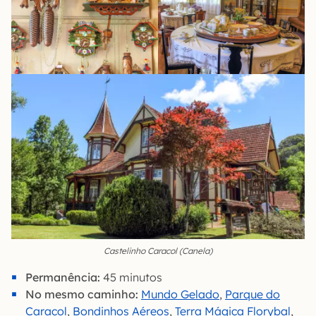
Castelinho Caracol (Canela)
Permanência:
45 minutos
No mesmo caminho:
Mundo Gelado
,
Parque do
Caracol
,
Bondinhos Aéreos
,
Terra Mágica Florybal
,