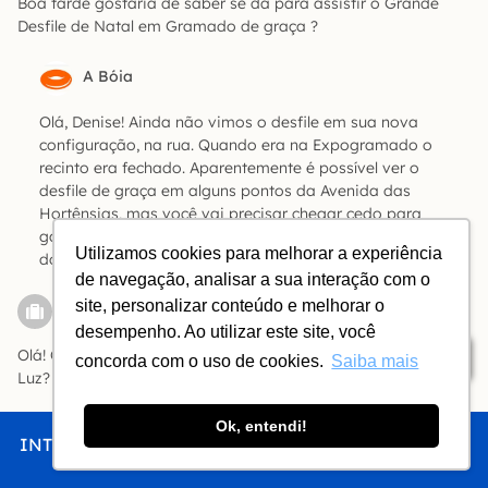
Boa tarde gostaria de saber se dá para assistir o Grande
Desfile de Natal em Gramado de graça ?
A Bóia
Olá, Denise! Ainda não vimos o desfile em sua nova
configuração, na rua. Quando era na Expogramado o
recinto era fechado. Aparentemente é possível ver o
desfile de graça em alguns pontos da Avenida das
Hortênsias, mas você vai precisar chegar cedo para
garantir seu lugar no gradil. O ângulo também não vai ser
Utilizamos cookies para melhorar a experiência
dos melhores.
de navegação, analisar a sua interação com o
Bruna
site, personalizar conteúdo e melhorar o
Responder
desempenho. Ao utilizar este site, você
Olá! Qual site é seguro pra comprar os ingressos do Natal
Índice
concorda com o uso de cookies.
Saiba mais
Luz?
Ok, entendi!
A Bóia
INTRO
CHEGAR
FICAR
COMER
FAZER
Olá, Bruna! Os sites das agências são seguros. Mas se