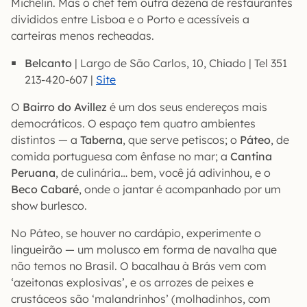
Michelin. Mas o chef tem outra dezena de restaurantes
divididos entre Lisboa e o Porto e acessíveis a
carteiras menos recheadas.
Belcanto
| Largo de São Carlos, 10, Chiado | Tel 351
213-420-607 |
Site
O
Bairro do Avillez
é um dos seus endereços mais
democráticos. O espaço tem quatro ambientes
distintos — a
Taberna
, que serve petiscos; o
Páteo
, de
comida portuguesa com ênfase no mar; a
Cantina
Peruana
, de culinária… bem, você já adivinhou, e o
Beco Cabaré
, onde o jantar é acompanhado por um
show burlesco.
No Páteo, se houver no cardápio, experimente o
lingueirão — um molusco em forma de navalha que
não temos no Brasil. O bacalhau à Brás vem com
‘azeitonas explosivas’, e os arrozes de peixes e
crustáceos são ‘malandrinhos’ (molhadinhos, com