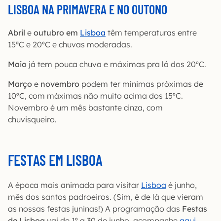
LISBOA NA PRIMAVERA E NO OUTONO
Abril
e
outubro em
Lisboa
têm temperaturas entre
15ªC e 20ºC e chuvas moderadas.
Maio
já tem pouca chuva e máximas pra lá dos 20ºC.
Março
e
novembro
podem ter mínimas próximas de
10ºC, com máximas não muito acima dos 15ºC.
Novembro é um mês bastante cinza, com
chuvisqueiro.
FESTAS EM LISBOA
A época mais animada para visitar
Lisboa
é junho,
mês dos santos padroeiros. (Sim, é de lá que vieram
as nossas festas juninas!) A programação das
Festas
de Lisboa
vai de 1º a 30 de junho, acompanhe
aqui
.