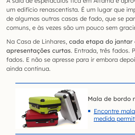
A sala de espetáculos fica em Alfama e apro
um edifício renascentista. É um lugar que im
de algumas outras casas de fado, que se pa
comuns, e às vezes são um pouco sem graci
Na Casa de Linhares,
cada etapa do jantar 
apresentações curtas
. Entrada, três fados. 
fados. E não se apresse para ir embora depo
ainda continua.
Mala de bordo 
Encontre mala
medida permiti