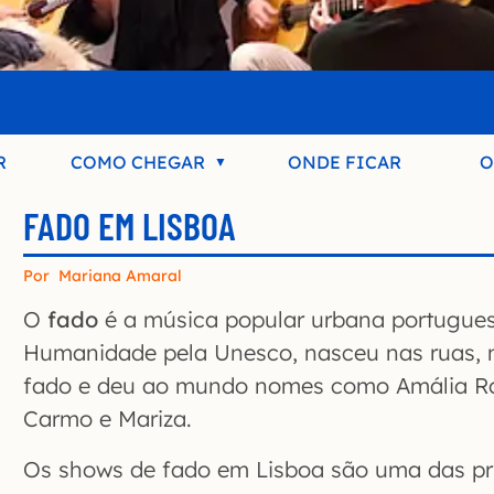
R
COMO CHEGAR
ONDE FICAR
O
FADO EM LISBOA
Por
Mariana Amaral
O
fado
é a música popular urbana portugues
Humanidade pela Unesco, nasceu nas ruas, 
fado e deu ao mundo nomes como Amália Ro
Carmo e Mariza.
Os shows de fado em Lisboa são uma das pri