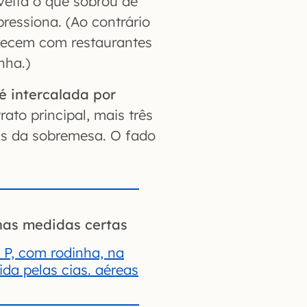
veita o que sobrou de
pressiona. (Ao contrário
recem com restaurantes
nha.)
é intercalada por
Prato principal, mais três
is da sobremesa. O fado
nas medidas certas
 P, com rodinha, na
da pelas cias. aéreas