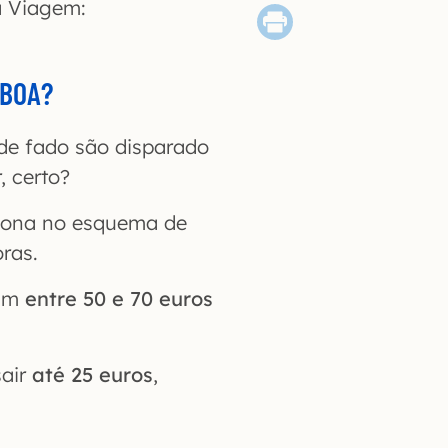
a Viagem:
SBOA?
 de fado são disparado
, certo?
ciona no esquema de
oras.
am
entre 50 e 70 euros
sair
até 25 euros
,