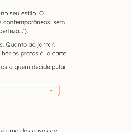
no seu estilo. O
ais contemporâneos, sem
erteza…’).
s. Quanto ao jantar,
er os pratos à la carte.
tos a quem decide pular
 é uma das casas de