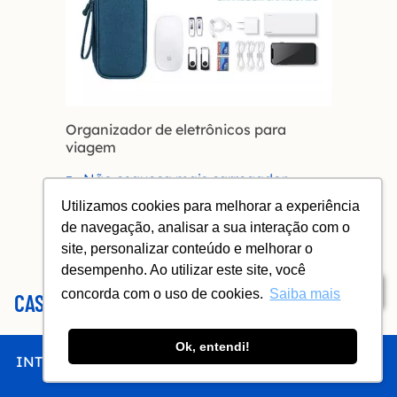
Organizador de eletrônicos para
viagem
Não esqueça mais carregador,
cabos, fone de ouvido, mouse,
Utilizamos cookies para melhorar a experiência
power bank e pen drives – tudo
de navegação, analisar a sua interação com o
arrumado
site, personalizar conteúdo e melhorar o
desempenho. Ao utilizar este site, você
Índice
concorda com o uso de cookies.
Saiba mais
CASA DE UCO
Num patamar mais alto de preço, a
Casa de Uco
é a
Ok, entendi!
INTRO
CHEGAR
FICAR
COMER
FAZER
um só tempo vinícola, hotel e condomínio. Você pode
comprar um lote para produzir sua própria uva