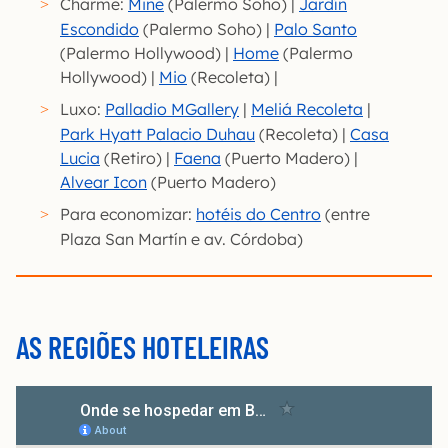
Charme:
Mine
(Palermo Soho) |
Jardín
Escondido
(Palermo Soho) |
Palo Santo
(Palermo Hollywood) |
Home
(Palermo
Hollywood) |
Mio
(Recoleta) |
Luxo:
Palladio MGallery
|
Meliá Recoleta
|
Park Hyatt Palacio Duhau
(Recoleta) |
Casa
Lucia
(Retiro) |
Faena
(Puerto Madero) |
Alvear Icon
(Puerto Madero)
Para economizar:
hotéis do Centro
(entre
Plaza San Martín e av. Córdoba)
AS REGIÕES HOTELEIRAS