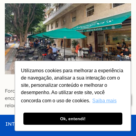
Utilizamos cookies para melhorar a experiência
de navegação, analisar a sua interação com o
Recoleta, fora do Cemitério
site, personalizar conteúdo e melhorar o
Fora dos arredores imediatos do Cemitério você vai
desempenho. Ao utilizar este site, você
encontrar ruas mais tranquilas e hotéis com excelente
Índice
concorda com o uso de cookies.
Saiba mais
relação custo x benefício.
Ok, entendi!
CASA BEVANT
INTRO
CHEGAR
FICAR
COMER
FAZER