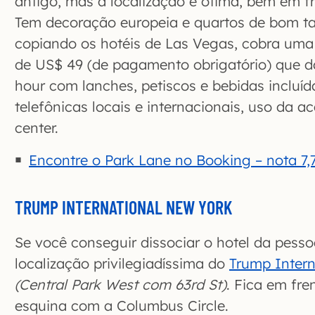
antigo, mas a localização é ótima, bem em fr
Tem decoração europeia e quartos de bom t
copiando os hotéis de Las Vegas, cobra um
de US$ 49 (de pagamento obrigatório) que d
hour com lanches, petiscos e bebidas incluída
telefônicas locais e internacionais, uso da 
center.
Encontre o Park Lane no Booking – nota 7,7
TRUMP INTERNATIONAL NEW YORK
Se você conseguir dissociar o hotel da pesso
localização privilegiadíssima do
Trump Intern
(Central Park West com 63rd St)
. Fica em fre
esquina com a Columbus Circle.