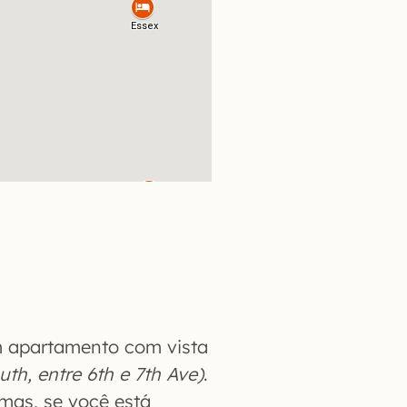
m apartamento com vista
uth, entre 6th e 7th Ave)
.
mas, se você está