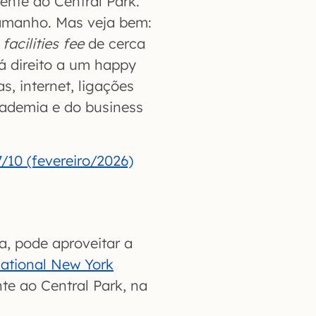
ente ao Central Park.
amanho. Mas veja bem:
a
facilities fee
de cerca
á direito a um happy
s, internet, ligações
academia e do business
/10 (fevereiro/2026)
a, pode aproveitar a
ational New York
nte ao Central Park, na