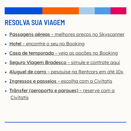
RESOLVA SUA VIAGEM
Passagens aéreas
– melhores preços no Skyscanner
Hotel
– encontre o seu no Booking
Casa de temporada
– veja as opções no Booking
Seguro Viagem Bradesco
– simule e contrate aqui
Aluguel de carro
– pesquise na Rentcars em até 10x
Ingressos e passeios
– escolha com a Civitatis
Trânsfer (aeroporto e parques)
– reserve com a
Civitatis