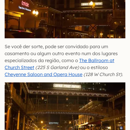
Se você der sorte, pode ser convidado para um
casamento ou algum outro evento num dos lugares
especializados da região, como o
The Ballroom at
Church Street
(225 S Garland Ave)
ou o estiloso
Cheyenne Saloon and Opera House
(128 W Church St)
.