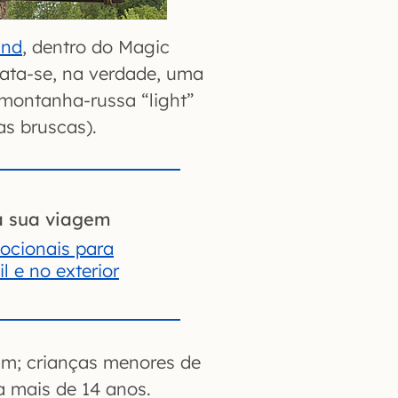
and
, dentro do Magic
ata-se, na verdade, uma
a montanha-russa “light”
s bruscas).
a sua viagem
ocionais para
l e no exterior
cm; crianças menores de
 mais de 14 anos.