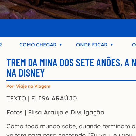
R
COMO CHEGAR
ONDE FICAR
O
TREM DA MINA DOS SETE ANÕES, A 
NA DISNEY
Por
Viaje na Viagem
TEXTO | ELISA ARAÚJO
Fotos | Elisa Araújo e Divulgação
Como todo mundo sabe, quando terminam o 
voltam para casa cantando “Eu vou, eu vou,