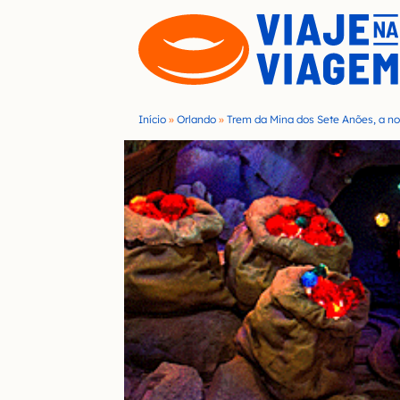
S
k
i
p
t
Início
»
Orlando
»
Trem da Mina dos Sete Anões, a n
o
c
o
n
t
e
n
t