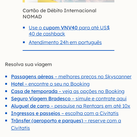
Cartão de Débito Internacional
NOMAD
Use o
cupom VNV40
para até US$
40 de cashback
Atendimento 24h em português
Resolva sua viagem
Passagens aéreas
– melhores preços no Skyscanner
Hotel
– encontre o seu no Booking
Casa de temporada
– veja as opções no Booking
Seguro Viagem Bradesco
– simule e contrate aqui
Aluguel de carro
– pesquise na Rentcars em até 10x
Ingressos e passeios
– escolha com a Civitatis
Trânsfer (aeroporto e parques)
– reserve com a
Civitatis