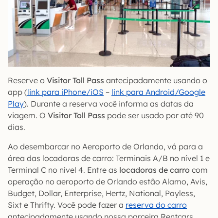
Reserve o
Visitor Toll Pass
antecipadamente usando o
app (
link para iPhone/iOS
–
link para Android/Google
Play
). Durante a reserva você informa as datas da
viagem. O
Visitor Toll Pass
pode ser usado por até 90
dias.
Ao desembarcar no Aeroporto de Orlando, vá para a
área das locadoras de carro: Terminais A/B no nível 1 e
Terminal C no nível 4. Entre as
locadoras de carro
com
operação no aeroporto de Orlando estão Alamo, Avis,
Budget, Dollar, Enterprise, Hertz, National, Payless,
Sixt e Thrifty. Você pode fazer a
reserva do carro
antecipadamente usando nossa parceira Rentcars.