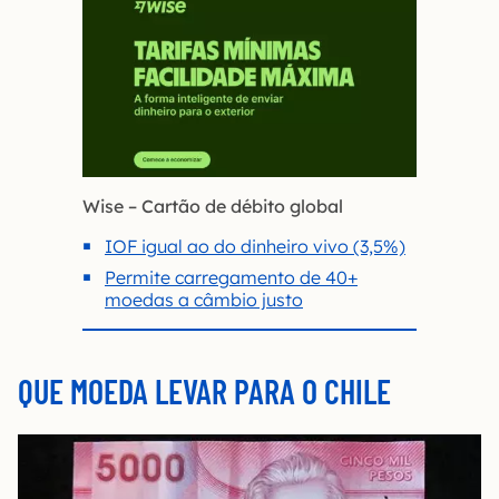
Wise – Cartão de débito global
IOF igual ao do dinheiro vivo (3,5%)
Permite carregamento de 40+
moedas a câmbio justo
QUE MOEDA LEVAR PARA O CHILE