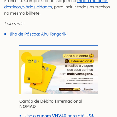
Francesa. Compre sua passagem no
modo múltiplos
destinos/várias cidades
, para incluir todos os trechos
no mesmo bilhete.
Leia mais:
Ilha de Páscoa: Ahu Tongariki
Cartão de Débito Internacional
NOMAD
Use o
cupom VNV40
para até US$