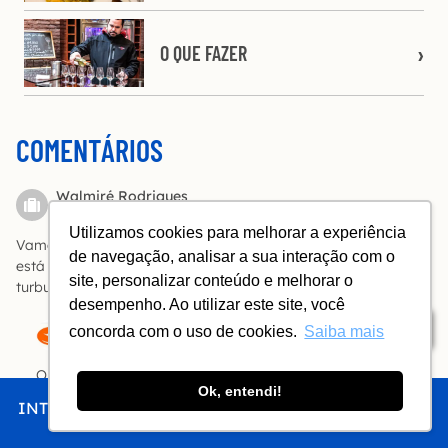
O QUE FAZER
COMENTÁRIOS
Walmiré Rodrigues
Responder
Utilizamos cookies para melhorar a experiência
Vamos para Santiago no mes de março/2026, minha esposa
de navegação, analisar a sua interação com o
está com muito medo do voo, pois ouvi dizer que tem muita
site, personalizar conteúdo e melhorar o
turbulência nesta viagem (vamos sair de BH), é verdade??
desempenho. Ao utilizar este site, você
Índice
concorda com o uso de cookies.
Saiba mais
A Bóia
Olá, Walmiré! POde ocorrer, mas não é sempre e nunca é
Ok, entendi!
grave.
INTRO
CHEGAR
FICAR
COMER
FAZER
André Augusto