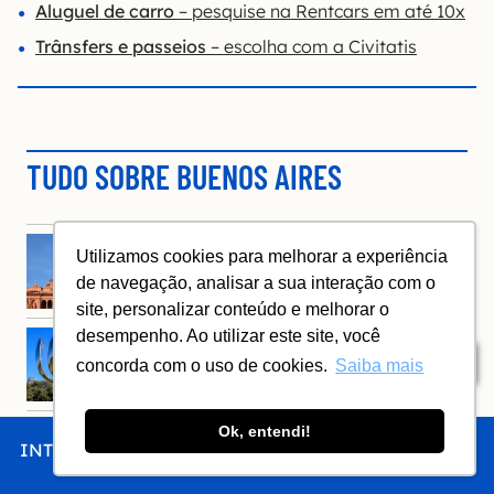
Aluguel de carro
– pesquise na Rentcars em até 10x
Trânsfers e passeios
– escolha com a Civitatis
TUDO SOBRE BUENOS AIRES
Utilizamos cookies para melhorar a experiência
INTRODUÇÃO
de navegação, analisar a sua interação com o
site, personalizar conteúdo e melhorar o
desempenho. Ao utilizar este site, você
Índice
QUANDO IR
concorda com o uso de cookies.
Saiba mais
Ok, entendi!
INTRO
CHEGAR
FICAR
COMER
FAZER
COMO CHEGAR