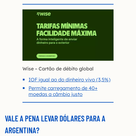
Wise – Cartão de débito global
IOF igual ao do dinheiro vivo (3,5%)
Permite carregamento de 40+
moedas a câmbio justo
VALE A PENA LEVAR DÓLARES PARA A
ARGENTINA?