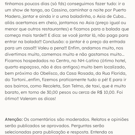
tínhamos poucos dias (só fds) conseguimos fazer tudo: ir a
um show de tango, ao Cassino, caminhar a noite por Puerto
Madero, jantar e ainda ir a uma baladinha, o Asia de Cuba…
aliás acertamos em cheio, jantamos no Asia (preço igual ou
menor que outros restaurantes) e ficamos para a balada que
começa mais tarde!!! E dica: se você jantar lá, não paga para
entrar na balada!!! Conclusão: o jantar é o preço da entrada
para um casal!!! Valeu a pena!!! Enfim, andamos muito, nos
divertimos muito, comemos muito e não gastamos muito…
Ficamos hospedados no Centro, no NH-Latino (ótimo hotel,
quarto espaçoso, não é dos antigos) muito bem localizado,
bem próximo do Obelisco, da Casa Rosada, da Rua Florida,
do Tortoni…enfim, fizemos praticamente tudo a pé! E para ir
aos bairros, como Recoleta, San Telmo, de taxi, que é muito
barato, em torno de 30,00 pesos ou cerca de R$ 10,00. Foi
ótimo!! Valeram as dicas!
Atenção:
Os comentários são moderados. Relatos e opiniões
serão publicados se aprovados. Perguntas serão
selecionadas para publicação e resposta. Entenda os