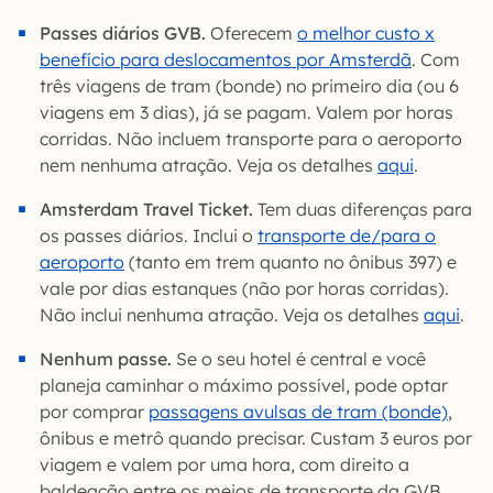
Passes diários GVB.
Oferecem
o melhor custo x
benefício para deslocamentos por Amsterdã
. Com
três viagens de tram (bonde) no primeiro dia (ou 6
viagens em 3 dias), já se pagam. Valem por horas
corridas. Não incluem transporte para o aeroporto
nem nenhuma atração. Veja os detalhes
aqui
.
Amsterdam Travel Ticket.
Tem duas diferenças para
os passes diários. Inclui o
transporte de/para o
aeroporto
(tanto em trem quanto no ônibus 397) e
vale por dias estanques (não por horas corridas).
Não inclui nenhuma atração. Veja os detalhes
aqui
.
Nenhum passe.
Se o seu hotel é central e você
planeja caminhar o máximo possível, pode optar
por comprar
passagens avulsas de tram (bonde)
,
ônibus e metrô quando precisar. Custam 3 euros por
viagem e valem por uma hora, com direito a
baldeação entre os meios de transporte da GVB.