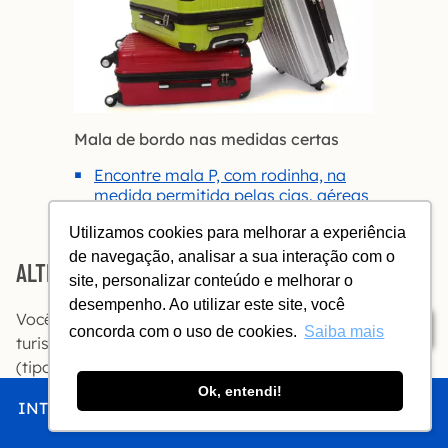
Mala de bordo nas medidas certas
Encontre mala P, com rodinha, na
medida permitida pelas cias. aéreas
Utilizamos cookies para melhorar a experiência
de navegação, analisar a sua interação com o
ALTERNATIVAS À HEINEKEN EXPERIENCE
site, personalizar conteúdo e melhorar o
desempenho. Ao utilizar este site, você
Você acha a visita da Heineken um programa muito
Índice
concorda com o uso de cookies.
Saiba mais
turistão? Então antecipe um pouco o seu itinerário
(tipo: compre o Van Gogh para as 11h em vez do meio-
dia). Assim você pode voltar à Museumplein para mais
Ok, entendi!
INTRO
CHEGAR
FICAR
COMER
FAZER
um museu. Como o Rijksmuseum está previsto para o
próximo dia, sugiro o
Stedelijk
.