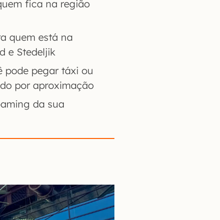
quem fica na região
ra quem está na
d e Stedeljik
 pode pegar táxi ou
ndo por aproximação
roaming da sua