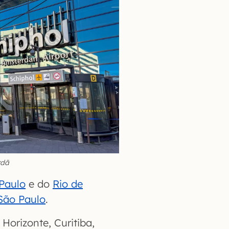
rdã
Paulo
e do
Rio de
São Paulo
.
orizonte, Curitiba,