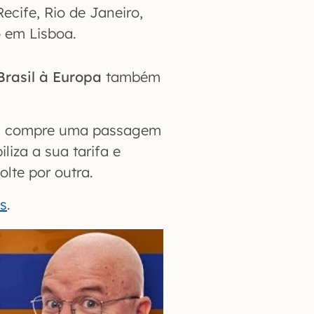
Recife, Rio de Janeiro,
 em Lisboa.
Brasil à Europa
também
pa, compre uma passagem
iliza a sua tarifa e
lte por outra.
s
.