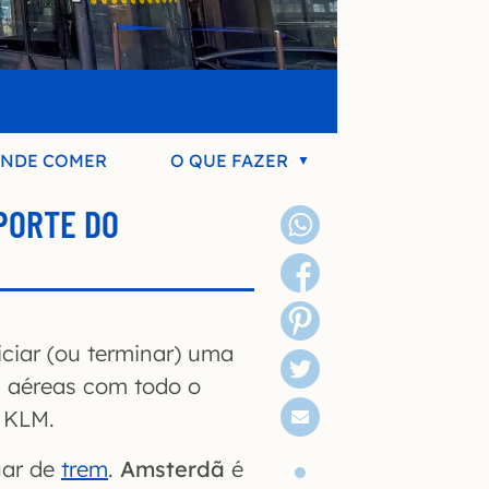
NDE COMER
O QUE FAZER
PORTE DO
ciar (ou terminar) uma
s aéreas com todo o
a KLM.
gar de
trem
.
Amsterdã
é