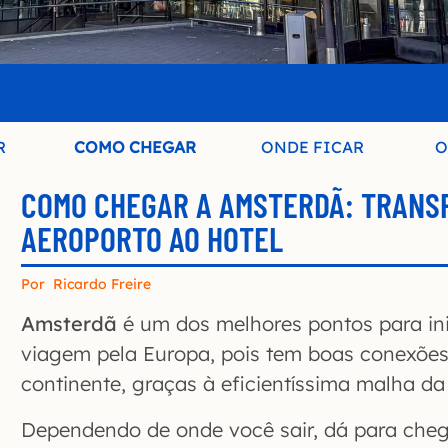
R
COMO CHEGAR
ONDE FICAR
O
COMO CHEGAR A AMSTERDÃ: TRANS
AEROPORTO AO HOTEL
Por
Ricardo Freire
Amsterdã
é um dos melhores pontos para ini
viagem pela Europa, pois tem boas conexõe
continente, graças à eficientíssima malha d
Dependendo de onde você sair, dá para che