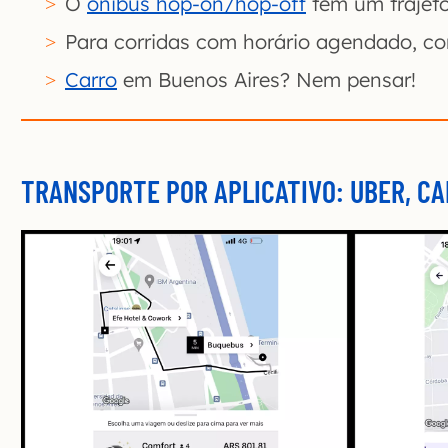
O
ônibus hop-on/hop-off
tem um trajet
Para corridas com horário agendado, c
Carro
em Buenos Aires? Nem pensar!
TRANSPORTE POR APLICATIVO: UBER, CAB