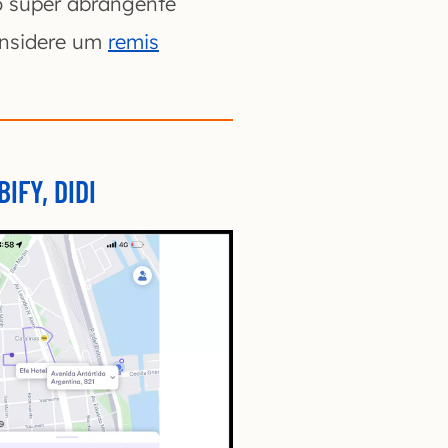
o super abrangente
onsidere um
remis
IFY, DIDI