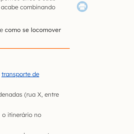
ê acabe combinando
de
como se locomover
a
transporte de
denadas (rua X, entre
o itinerário no