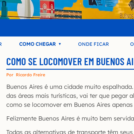
R
COMO CHEGAR
ONDE FICAR
O
COMO SE LOCOMOVER EM BUENOS A
Por
Ricardo Freire
Buenos Aires é uma cidade muito espalhada.
das áreas mais turísticas, vai ter que pegar
como se locomover em Buenos Aires apenas 
Felizmente Buenos Aires é muito bem servida
Todas as alternativas de transporte têm seus