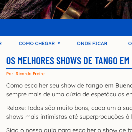
R
COMO CHEGAR
ONDE FICAR
O
OS MELHORES SHOWS DE TANGO EM 
Por
Ricardo Freire
Como escolher seu show de
tango em Bueno
sempre mais de uma dúzia de espetáculos em
Relaxe: todos são muito bons, cada um à su
shows mais intimistas até superproduções à 
Siga o nosso guia para escolher o show de 