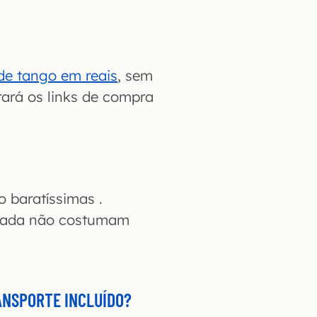
de tango em reais
, sem
rará os links de compra
o baratíssimas .
trada não costumam
ANSPORTE INCLUÍDO?