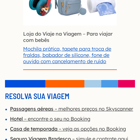
Loja do Viaje na Viagem
–
Para viajar
com bebês
Mochila prática, tapete para troca de
fraldas, babador de silicone, fone de
ouvido com cancelamento de ruído
RESOLVA SUA VIAGEM
Passagens aéreas
– melhores preços no Skyscanner
Hotel
– encontre o seu no Booking
Casa de temporada
– veja as opções no Booking
Seguro Viagem Bradesco
– simule e contrate aqui