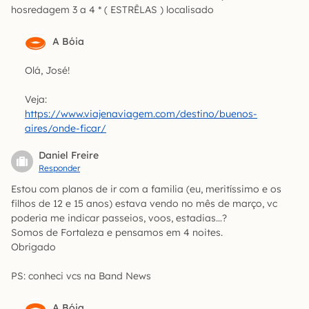
hosredagem 3 a 4 * ( ESTRÊLAS ) localisado
A Bóia
Olá, José!
Veja:
https://www.viajenaviagem.com/destino/buenos-
aires/onde-ficar/
Daniel Freire
Responder
Estou com planos de ir com a familia (eu, meritíssimo e os
filhos de 12 e 15 anos) estava vendo no mês de março, vc
poderia me indicar passeios, voos, estadias…?
Somos de Fortaleza e pensamos em 4 noites.
Obrigado
PS: conheci vcs na Band News
A Bóia