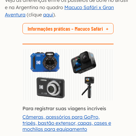
Veja as diferenças entre os passeios de bote no Brasil
e na Argentina no quadro
Macuco Safári x Gran
Aventura
(clique
aqui
).
Informações práticas – Macuco Safári
Para registrar suas viagens incríveis
Câmeras, acessórios para GoPro,
tripés, bastão extensor, capas, cases e
mochilas para equipamento