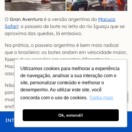
O
Gran Aventura
é a versão argentina do
Macuco
Safari
: o passeio de bote no leito do rio Iguaçu que se
aproxima das quedas, lá embaixo.
Na prática, o passeio argentino é bem mais radical
que o brasileiro: os botes andam em velocidade maior,
fazem duas paradas em cascatas diferentes (o
Macuco faz só uma) e chegam ridiculamente perto da
Utilizamos cookies para melhorar a experiência
cascata (a ponto de dar medo).
de navegação, analisar a sua interação com o
site, personalizar conteúdo e melhorar o
Não há a opção “sem emoção”. O Gran Aventura é
desempenho. Ao utilizar este site, você
para gritar como numa montanha russa. Leve uma
Índice
concorda com o uso de cookies.
Saiba mais
muda de roupa seca, porque é impossível não ficar
encharcado (mesmo com capa).
Ok, entendi!
É preciso comprar o passeio com antecedência. Para
INTRO
CHEGAR
FICAR
COMER
FAZER
encaixar com a visita aos outros pontos do parque,