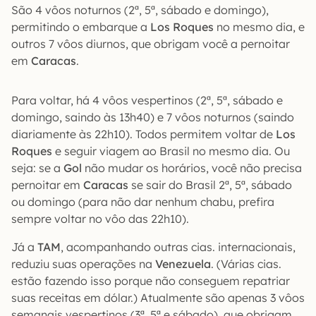
São 4 vôos noturnos (2ª, 5ª, sábado e domingo),
permitindo o embarque a
Los Roques
no mesmo dia, e
outros 7 vôos diurnos, que obrigam você a pernoitar
em
Caracas
.
Para voltar, há 4 vôos vespertinos (2ª, 5ª, sábado e
domingo, saindo às 13h40) e 7 vôos noturnos (saindo
diariamente às 22h10). Todos permitem voltar de
Los
Roques
e seguir viagem ao Brasil no mesmo dia. Ou
seja: se a
Gol
não mudar os horários, você não precisa
pernoitar em
Caracas
se sair do Brasil 2ª, 5ª, sábado
ou domingo (para não dar nenhum chabu, prefira
sempre voltar no vôo das 22h10).
Já a
TAM
, acompanhando outras cias. internacionais,
reduziu suas operações na
Venezuela
. (Várias cias.
estão fazendo isso porque não conseguem repatriar
suas receitas em dólar.) Atualmente são apenas 3 vôos
semanais vespertinos (3ª, 5ª e sábado), que obrigam