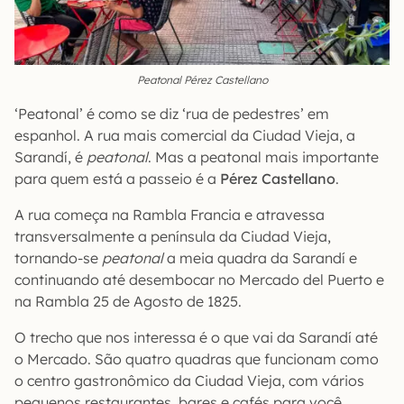
Peatonal Pérez Castellano
‘Peatonal’ é como se diz ‘rua de pedestres’ em
espanhol. A rua mais comercial da Ciudad Vieja, a
Sarandí, é
peatonal
. Mas a peatonal mais importante
para quem está a passeio é a
Pérez Castellano
.
A rua começa na Rambla Francia e atravessa
transversalmente a península da Ciudad Vieja,
tornando-se
peatonal
a meia quadra da Sarandí e
continuando até desembocar no Mercado del Puerto e
na Rambla 25 de Agosto de 1825.
O trecho que nos interessa é o que vai da Sarandí até
o Mercado. São quatro quadras que funcionam como
o centro gastronômico da Ciudad Vieja, com vários
pequenos restaurantes, bares e cafés para você