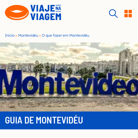
S
k
i
p
t
Início
»
Montevidéu
»
O que fazer em Montevidéu
o
c
o
n
t
e
n
t
GUIA DE MONTEVIDÉU