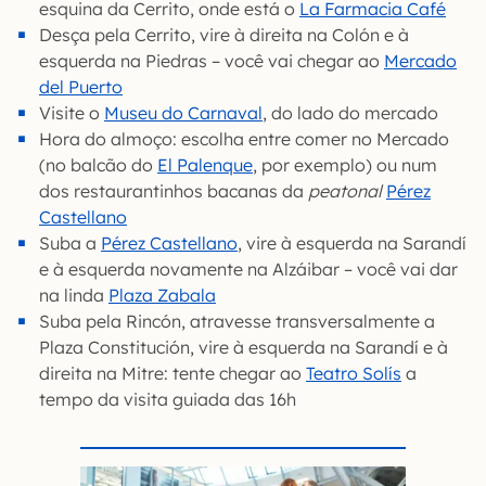
esquina da Cerrito, onde está o
La Farmacia Café
Desça pela Cerrito, vire à direita na Colón e à
esquerda na Piedras – você vai chegar ao
Mercado
del Puerto
Visite o
Museu do Carnaval
, do lado do mercado
Hora do almoço: escolha entre comer no Mercado
(no balcão do
El Palenque
, por exemplo) ou num
dos restaurantinhos bacanas da
peatonal
Pérez
Castellano
Suba a
Pérez Castellano
, vire à esquerda na Sarandí
e à esquerda novamente na Alzáibar – você vai dar
na linda
Plaza Zabala
Suba pela Rincón, atravesse transversalmente a
Plaza Constitución, vire à esquerda na Sarandí e à
direita na Mitre: tente chegar ao
Teatro Solís
a
tempo da visita guiada das 16h