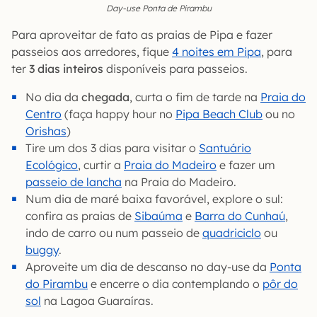
Day-use Ponta de Pirambu
Para aproveitar de fato as praias de Pipa e fazer
passeios aos arredores, fique
4 noites em Pipa
, para
ter
3 dias inteiros
disponíveis para passeios.
No dia da
chegada
, curta o fim de tarde na
Praia do
Centro
(faça happy hour no
Pipa Beach Club
ou no
Orishas
)
Tire um dos 3 dias para visitar o
Santuário
Ecológico
, curtir a
Praia do Madeiro
e fazer um
passeio de lancha
na Praia do Madeiro.
Num dia de maré baixa favorável, explore o sul:
confira as praias de
Sibaúma
e
Barra do Cunhaú
,
indo de carro ou num passeio de
quadriciclo
ou
buggy
.
Aproveite um dia de descanso no day-use da
Ponta
do Pirambu
e encerre o dia contemplando o
pôr do
sol
na Lagoa Guaraíras.