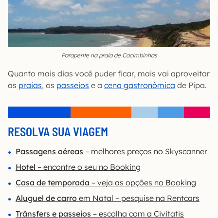
Parapente na praia de Cacimbinhas
Quanto mais dias você puder ficar, mais vai aproveitar
as
praias
, os
passeios
e a
cena gastronômica
de Pipa.
RESOLVA SUA VIAGEM
Passagens aéreas
– melhores preços no Skyscanner
Hotel
– encontre o seu no Booking
Casa de temporada
– veja as opções no Booking
Aluguel de carro
em Natal – pesquise na Rentcars
Trânsfers e passeios
– escolha com a Civitatis