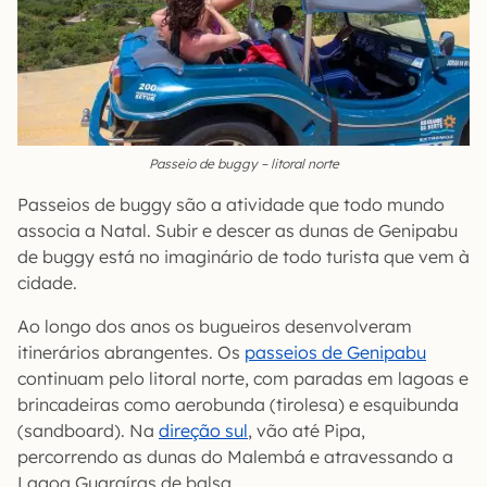
Passeio de buggy – litoral norte
Passeios de buggy são a atividade que todo mundo
associa a Natal. Subir e descer as dunas de Genipabu
de buggy está no imaginário de todo turista que vem à
cidade.
Ao longo dos anos os bugueiros desenvolveram
itinerários abrangentes. Os
passeios de Genipabu
continuam pelo litoral norte, com paradas em lagoas e
brincadeiras como aerobunda (tirolesa) e esquibunda
(sandboard). Na
direção sul
, vão até Pipa,
percorrendo as dunas do Malembá e atravessando a
Lagoa Guaraíras de balsa.