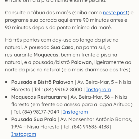
e transforma a praia numa enorme piscina.
Consulte a tábua das marés (saiba como
neste post
) e
programe sua parada aqui entre 90 minutos antes e
90 minutos depois do ponto mínimo da maré.
Há três pontos com day-use ao longo da piscina
natural. A pousada
Sua Casa
, na ponta sul, o
restaurante
Moquecas
, bem em frente à piscina
natural, e a pousada/bistrô
Palawan
, ligeiramente ao
norte da piscina natural (e o mais charmoso dos três).
Pousada e Bistrô Palawan
| Av. Beira-Mar, 5 – Nísia
Floresta | Tel.: (84) 99162-8000 |
Instagram
Moquecas Restaurante
| Av. Beira-Mar, 56 – Nísia
floresta (em frente ao acesso para a lagoa Arituba)
| Tel. (84) 98177-7049 |
Instagram
Pousada Sua Praia
| Av. Monsenhor Antônio Barros,
1994 – Nísia Floresta | Tel. (84) 99683-4138 |
Instagram