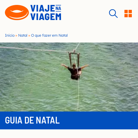
S
k
i
p
t
Início
»
Natal
»
O que fazer em Natal
o
c
o
n
t
e
n
t
GUIA DE NATAL