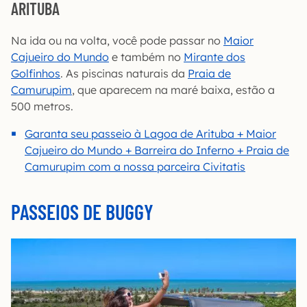
ARITUBA
Na ida ou na volta, você pode passar no
Maior
Cajueiro do Mundo
e também no
Mirante dos
Golfinhos
. As piscinas naturais da
Praia de
Camurupim
, que aparecem na maré baixa, estão a
500 metros.
Garanta seu passeio à Lagoa de Arituba + Maior
Cajueiro do Mundo + Barreira do Inferno + Praia de
Camurupim com a nossa parceira Civitatis
PASSEIOS DE BUGGY