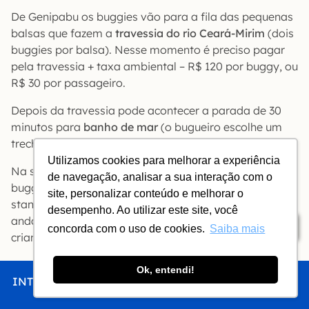
De Genipabu os buggies vão para a fila das pequenas
balsas que fazem a
travessia do rio Ceará-Mirim
(dois
buggies por balsa). Nesse momento é preciso pagar
pela travessia + taxa ambiental – R$ 120 por buggy, ou
R$ 30 por passageiro.
Depois da travessia pode acontecer a parada de 30
minutos para
banho de mar
(o bugueiro escolhe um
trecho de praia com barraca em função da maré).
Utilizamos cookies para melhorar a experiência
Na sequência do banho de mar tem banho de lagoa: o
de navegação, analisar a sua interação com o
buggy pára na
Lagoa de Pitangui
. Aqui dá para fazer
site, personalizar conteúdo e melhorar o
stand-up paddle (R$ 35), caiaque (R$ 25 o caiaque) e
desempenho. Ao utilizar este site, você
andar de pedalinho (R$ 35 para dois adultos e uma
Índice
concorda com o uso de cookies.
Saiba mais
criança).
Ok, entendi!
INTRO
CHEGAR
FICAR
COMER
FAZER