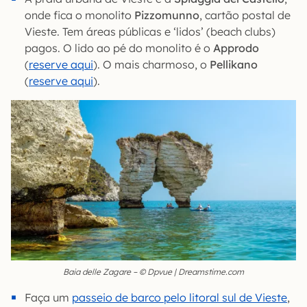
onde fica o monolito
Pizzomunno
, cartão postal de
Vieste. Tem áreas públicas e ‘lidos’ (beach clubs)
pagos. O lido ao pé do monolito é o
Approdo
(
reserve aqui
). O mais charmoso, o
Pellikano
(
reserve aqui
).
Baia delle Zagare – © Dpvue | Dreamstime.com
Faça um
passeio de barco pelo litoral sul de Vieste
,